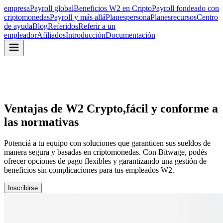
empresa
Payroll global
Beneficios W2 en Cripto
Payroll fondeado con
criptomonedas
Payroll y más allá
Planes
persona
Planes
recursos
Centro
de ayuda
Blog
Referidos
Referir a un
empleador
Afiliados
Introducción
Documentación
Ventajas de W2 Crypto,
fácil y conforme a
las normativas
Potenciá a tu equipo con soluciones que garanticen sus sueldos de
manera segura y basadas en criptomonedas. Con Bitwage, podés
ofrecer opciones de pago flexibles y garantizando una gestión de
beneficios sin complicaciones para tus empleados W2.
Inscribirse