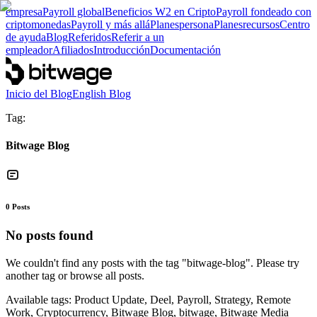
empresa
Payroll global
Beneficios W2 en Cripto
Payroll fondeado con
criptomonedas
Payroll y más allá
Planes
persona
Planes
recursos
Centro
de ayuda
Blog
Referidos
Referir a un
empleador
Afiliados
Introducción
Documentación
Inicio del Blog
English Blog
Tag:
Bitwage Blog
0
Posts
No posts found
We couldn't find any posts with the tag "
bitwage-blog
". Please try
another tag or browse all posts.
Available tags:
Product Update, Deel, Payroll, Strategy, Remote
Work, Cryptocurrency, Bitwage Blog, bitwage, Bitwage Media