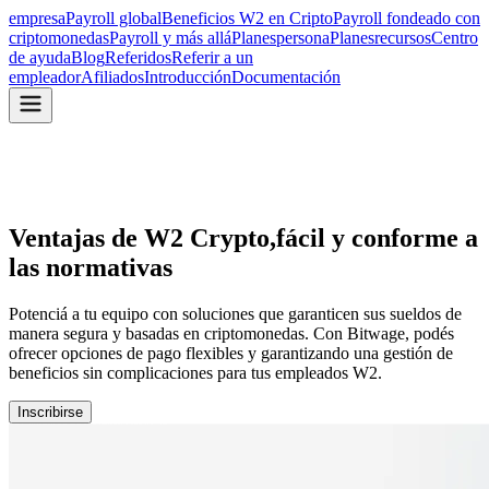
empresa
Payroll global
Beneficios W2 en Cripto
Payroll fondeado con
criptomonedas
Payroll y más allá
Planes
persona
Planes
recursos
Centro
de ayuda
Blog
Referidos
Referir a un
empleador
Afiliados
Introducción
Documentación
Ventajas de W2 Crypto,
fácil y conforme a
las normativas
Potenciá a tu equipo con soluciones que garanticen sus sueldos de
manera segura y basadas en criptomonedas. Con Bitwage, podés
ofrecer opciones de pago flexibles y garantizando una gestión de
beneficios sin complicaciones para tus empleados W2.
Inscribirse