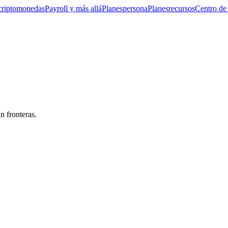
criptomonedas
Payroll y más allá
Planes
persona
Planes
recursos
Centro de
n fronteras.