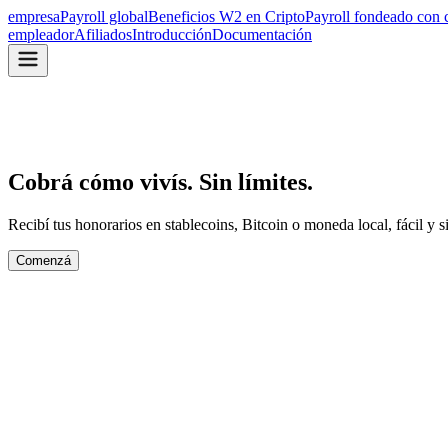
empresa
Payroll global
Beneficios W2 en Cripto
Payroll fondeado con 
empleador
Afiliados
Introducción
Documentación
Cobrá cómo vivís. Sin límites.
Recibí tus honorarios en stablecoins, Bitcoin o moneda local, fácil y si
Comenzá