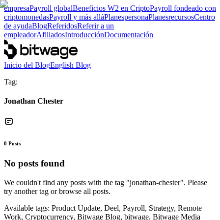
empresa
Payroll global
Beneficios W2 en Cripto
Payroll fondeado con
criptomonedas
Payroll y más allá
Planes
persona
Planes
recursos
Centro
de ayuda
Blog
Referidos
Referir a un
empleador
Afiliados
Introducción
Documentación
Inicio del Blog
English Blog
Tag:
Jonathan Chester
0
Posts
No posts found
We couldn't find any posts with the tag "
jonathan-chester
". Please
try another tag or browse all posts.
Available tags:
Product Update, Deel, Payroll, Strategy, Remote
Work, Cryptocurrency, Bitwage Blog, bitwage, Bitwage Media