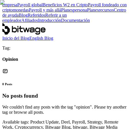
empresa
Payroll global
Beneficios W2 en Cripto
Payroll fondeado con
criptomonedas
Payroll y más allá
Planes
persona
Planes
recursos
Centro
de ayuda
Blog
Referidos
Referir a un
empleador
Afiliados
Introducción
Documentación
Inicio del Blog
English Blog
Tag:
Opinion
0
Posts
No posts found
We couldn't find any posts with the tag "
opinion
". Please try another
tag or browse all posts.
Available tags:
Product Update, Deel, Payroll, Strategy, Remote
Work, Cryptocurrency, Bitwage Blog, bitwage, Bitwage Media