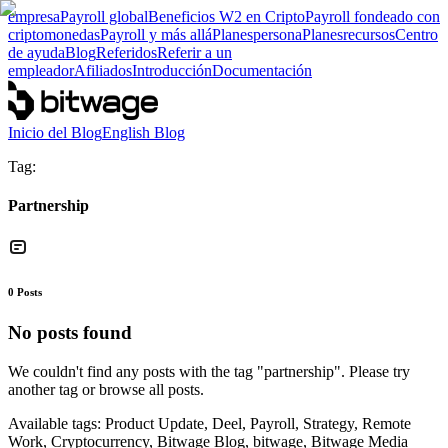
empresa
Payroll global
Beneficios W2 en Cripto
Payroll fondeado con
criptomonedas
Payroll y más allá
Planes
persona
Planes
recursos
Centro
de ayuda
Blog
Referidos
Referir a un
empleador
Afiliados
Introducción
Documentación
Inicio del Blog
English Blog
Tag:
Partnership
0
Posts
No posts found
We couldn't find any posts with the tag "
partnership
". Please try
another tag or browse all posts.
Available tags:
Product Update, Deel, Payroll, Strategy, Remote
Work, Cryptocurrency, Bitwage Blog, bitwage, Bitwage Media