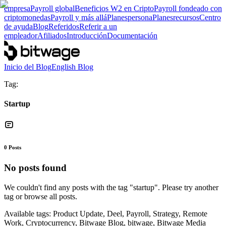
empresa
Payroll global
Beneficios W2 en Cripto
Payroll fondeado con
criptomonedas
Payroll y más allá
Planes
persona
Planes
recursos
Centro
de ayuda
Blog
Referidos
Referir a un
empleador
Afiliados
Introducción
Documentación
Inicio del Blog
English Blog
Tag:
Startup
0
Posts
No posts found
We couldn't find any posts with the tag "
startup
". Please try another
tag or browse all posts.
Available tags:
Product Update, Deel, Payroll, Strategy, Remote
Work, Cryptocurrency, Bitwage Blog, bitwage, Bitwage Media