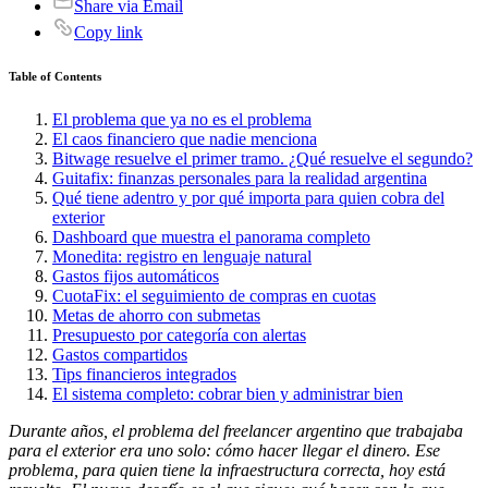
Share via Email
Copy link
Table of Contents
El problema que ya no es el problema
El caos financiero que nadie menciona
Bitwage resuelve el primer tramo. ¿Qué resuelve el segundo?
Guitafix: finanzas personales para la realidad argentina
Qué tiene adentro y por qué importa para quien cobra del
exterior
Dashboard que muestra el panorama completo
Monedita: registro en lenguaje natural
Gastos fijos automáticos
CuotaFix: el seguimiento de compras en cuotas
Metas de ahorro con submetas
Presupuesto por categoría con alertas
Gastos compartidos
Tips financieros integrados
El sistema completo: cobrar bien y administrar bien
Durante años, el problema del freelancer argentino que trabajaba
para el exterior era uno solo: cómo hacer llegar el dinero. Ese
problema, para quien tiene la infraestructura correcta, hoy está