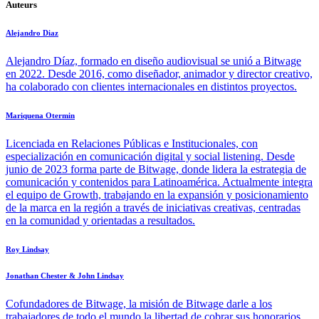
Auteurs
Alejandro Diaz
Alejandro Díaz, formado en diseño audiovisual se unió a Bitwage
en 2022. Desde 2016, como diseñador, animador y director creativo,
ha colaborado con clientes internacionales en distintos proyectos.
Mariquena Otermin
Licenciada en Relaciones Públicas e Institucionales, con
especialización en comunicación digital y social listening. Desde
junio de 2023 forma parte de Bitwage, donde lidera la estrategia de
comunicación y contenidos para Latinoamérica. Actualmente integra
el equipo de Growth, trabajando en la expansión y posicionamiento
de la marca en la región a través de iniciativas creativas, centradas
en la comunidad y orientadas a resultados.
Roy Lindsay
Jonathan Chester & John Lindsay
Cofundadores de Bitwage, la misión de Bitwage darle a los
trabajadores de todo el mundo la libertad de cobrar sus honorarios