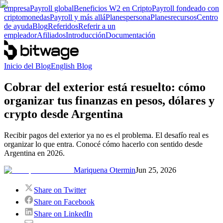
empresa
Payroll global
Beneficios W2 en Cripto
Payroll fondeado con
criptomonedas
Payroll y más allá
Planes
persona
Planes
recursos
Centro
de ayuda
Blog
Referidos
Referir a un
empleador
Afiliados
Introducción
Documentación
Inicio del Blog
English Blog
Cobrar del exterior está resuelto: cómo
organizar tus finanzas en pesos, dólares y
crypto desde Argentina
Recibir pagos del exterior ya no es el problema. El desafío real es
organizar lo que entra. Conocé cómo hacerlo con sentido desde
Argentina en 2026.
Mariquena Otermin
Jun 25, 2026
Share on Twitter
Share on Facebook
Share on LinkedIn