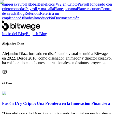
empresa
Payroll global
Beneficios W2 en Cripto
Payroll fondeado con
criptomonedas
Payroll y más allá
Planes
persona
Planes
recursos
Centro
de ayuda
Blog
Referidos
Referir a un
empleador
Afiliados
Introducción
Documentación
Inicio del Blog
English Blog
Alejandro Diaz
Alejandro Díaz, formado en diseño audiovisual se unió a Bitwage
en 2022. Desde 2016, como diseñador, animador y director creativo,
ha colaborado con clientes internacionales en distintos proyectos.
45
Posts
Fusión IA y Cripto: Una Frontera en la Innovación Financiera
"Descubrí cómo la IA está revolucionando las criptomonedas, desde