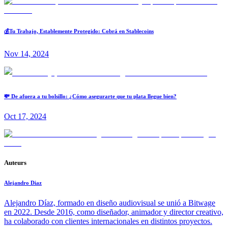
💰Tu Trabajo, Establemente Protegido: Cobrá en Stablecoins
Nov 14, 2024
💸 De afuera a tu bolsillo: ¿Cómo asegurarte que tu plata llegue bien?
Oct 17, 2024
Auteurs
Alejandro Diaz
Alejandro Díaz, formado en diseño audiovisual se unió a Bitwage
en 2022. Desde 2016, como diseñador, animador y director creativo,
ha colaborado con clientes internacionales en distintos proyectos.