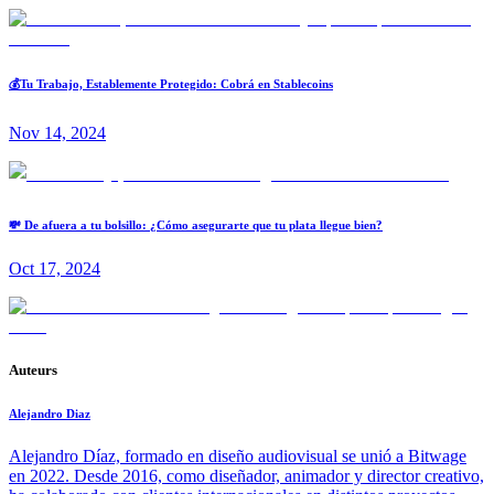
💰Tu Trabajo, Establemente Protegido: Cobrá en Stablecoins
Nov 14, 2024
💸 De afuera a tu bolsillo: ¿Cómo asegurarte que tu plata llegue bien?
Oct 17, 2024
Auteurs
Alejandro Diaz
Alejandro Díaz, formado en diseño audiovisual se unió a Bitwage
en 2022. Desde 2016, como diseñador, animador y director creativo,