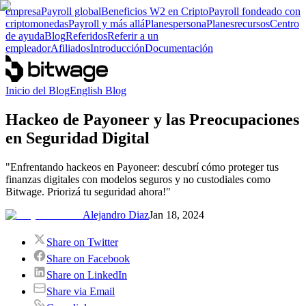
empresa
Payroll global
Beneficios W2 en Cripto
Payroll fondeado con
criptomonedas
Payroll y más allá
Planes
persona
Planes
recursos
Centro
de ayuda
Blog
Referidos
Referir a un
empleador
Afiliados
Introducción
Documentación
Inicio del Blog
English Blog
Hackeo de Payoneer y las Preocupaciones
en Seguridad Digital
"Enfrentando hackeos en Payoneer: descubrí cómo proteger tus
finanzas digitales con modelos seguros y no custodiales como
Bitwage. Priorizá tu seguridad ahora!"
Alejandro Diaz
Jan 18, 2024
Share on Twitter
Share on Facebook
Share on LinkedIn
Share via Email