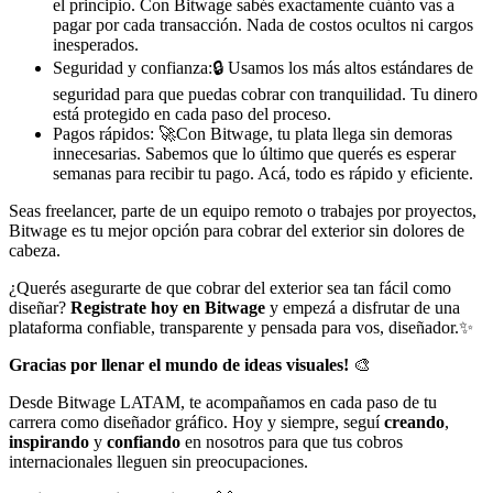
el principio. Con Bitwage sabés exactamente cuánto vas a
pagar por cada transacción. Nada de costos ocultos ni cargos
inesperados.
Seguridad y confianza:🔒 Usamos los más altos estándares de
seguridad para que puedas cobrar con tranquilidad. Tu dinero
está protegido en cada paso del proceso.
Pagos rápidos: 🚀Con Bitwage, tu plata llega sin demoras
innecesarias. Sabemos que lo último que querés es esperar
semanas para recibir tu pago. Acá, todo es rápido y eficiente.
Seas freelancer, parte de un equipo remoto o trabajes por proyectos,
Bitwage es tu mejor opción para cobrar del exterior sin dolores de
cabeza.
¿Querés asegurarte de que cobrar del exterior sea tan fácil como
diseñar?
Registrate hoy en Bitwage
y empezá a disfrutar de una
plataforma confiable, transparente y pensada para vos, diseñador.✨
Gracias por llenar el mundo de ideas visuales!
🎨
Desde Bitwage LATAM, te acompañamos en cada paso de tu
carrera como diseñador gráfico. Hoy y siempre, seguí
creando
,
inspirando
y
confiando
en nosotros para que tus cobros
internacionales lleguen sin preocupaciones.