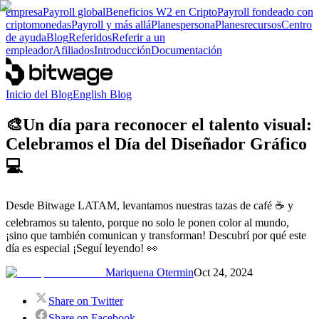
empresa
Payroll global
Beneficios W2 en Cripto
Payroll fondeado con
criptomonedas
Payroll y más allá
Planes
persona
Planes
recursos
Centro
de ayuda
Blog
Referidos
Referir a un
empleador
Afiliados
Introducción
Documentación
Inicio del Blog
English Blog
🎨Un día para reconocer el talento visual:
Celebramos el Día del Diseñador Gráfico
💻
Desde Bitwage LATAM, levantamos nuestras tazas de café ☕ y
celebramos su talento, porque no solo le ponen color al mundo,
¡sino que también comunican y transforman! Descubrí por qué este
día es especial ¡Seguí leyendo! 👀
Mariquena Otermin
Oct 24, 2024
Share on Twitter
Share on Facebook