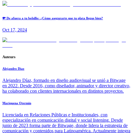
💸 De afuera a tu bolsillo: ¿Cómo asegurarte que tu plata llegue bien?
Oct 17, 2024
Auteurs
Alejandro Diaz
Alejandro Díaz, formado en diseño audiovisual se unió a Bitwage
en 2022. Desde 2016, como diseñador, animador y director creativo,
ha colaborado con clientes internacionales en distintos proyectos.
Mariquena Otermin
Licenciada en Relaciones Públicas e Institucionales, con
especialización en comunicación digital y social listening. Desde
junio de 2023 forma parte de Bitwage, donde lidera la estrategia de
comunicación y contenidos para Latinoamérica. Actualmente integra