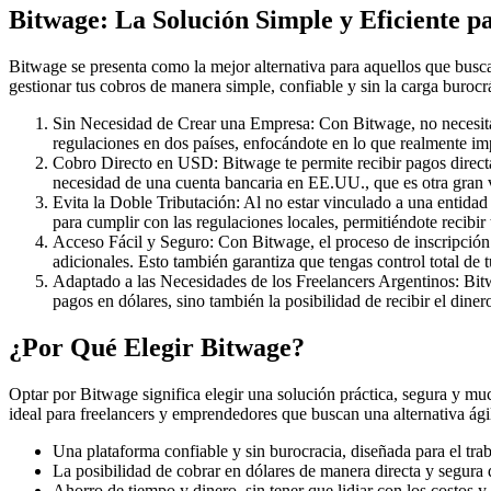
Bitwage: La Solución Simple y Eficiente p
Bitwage se presenta como la mejor alternativa para aquellos que busca
gestionar tus cobros de manera simple, confiable y sin la carga buroc
Sin Necesidad de Crear una Empresa: Con Bitwage, no necesitás ab
regulaciones en dos países, enfocándote en lo que realmente imp
Cobro Directo en USD: Bitwage te permite recibir pagos directa
necesidad de una cuenta bancaria en EE.UU., que es otra gran 
Evita la Doble Tributación: Al no estar vinculado a una entidad
para cumplir con las regulaciones locales, permitiéndote recibir
Acceso Fácil y Seguro: Con Bitwage, el proceso de inscripción e
adicionales. Esto también garantiza que tengas control total de 
Adaptado a las Necesidades de los Freelancers Argentinos: Bitwa
pagos en dólares, sino también la posibilidad de recibir el dine
¿Por Qué Elegir Bitwage?
Optar por Bitwage significa elegir una solución práctica, segura y muc
ideal para freelancers y emprendedores que buscan una alternativa ági
Una plataforma confiable y sin burocracia, diseñada para el tra
La posibilidad de cobrar en dólares de manera directa y segura d
Ahorro de tiempo y dinero, sin tener que lidiar con los costos 