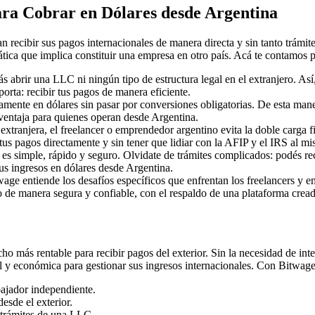
ara Cobrar en Dólares desde Argentina
n recibir sus pagos internacionales de manera directa y sin tanto trám
rática que implica constituir una empresa en otro país. Acá te contamos
rir una LLC ni ningún tipo de estructura legal en el extranjero. Así, ev
orta: recibir tus pagos de manera eficiente.
mente en dólares sin pasar por conversiones obligatorias. De esta maner
ventaja para quienes operan desde Argentina.
 extranjera, el freelancer o emprendedor argentino evita la doble carga 
 tus pagos directamente y sin tener que lidiar con la AFIP y el IRS al m
s simple, rápido y seguro. Olvidate de trámites complicados: podés reci
tus ingresos en dólares desde Argentina.
ge entiende los desafíos específicos que enfrentan los freelancers y e
ro de manera segura y confiable, con el respaldo de una plataforma cread
ho más rentable para recibir pagos del exterior. Sin la necesidad de int
l y económica para gestionar sus ingresos internacionales. Con Bitwage,
bajador independiente.
esde el exterior.
y trámites de una LLC.