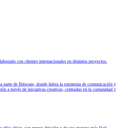
borado con clientes internacionales en distintos proyectos.
ma parte de Bitwage, donde lidera la estrategia de comunicación y
ón a través de iniciativas creativas, centradas en la comunidad y
 ellos elijan, con menos fricción y de una manera más fácil.