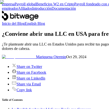
empresa
Payroll global
Beneficios W2 en Cripto
Payroll fondeado con 
empleador
Afiliados
Introducción
Documentación
Inicio del Blog
English Blog
¿Conviene abrir una LLC en USA para free
¿Te planteaste abrir una LLC en Estados Unidos para recibir tus pagos 
dolores de cabeza.
Mariquena Otermin
Oct 29, 2024
Share on Twitter
Share on Facebook
Share on LinkedIn
Share via Email
Copy link
Table of Contents