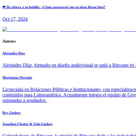
💸 De afuera a tu bolsillo: ¿Cómo asegurarte que tu plata llegue bien?
Oct 17, 2024
Auteurs
Alejandro Diaz
Alejandro Díaz, formado en diseño audiovisual se unió a Bitwage en 2
Mariquena Otermin
Licenciada en Relaciones Públicas e Institucionales, con especializac
contenidos para Latinoamérica. Actualmente integra el equipo de Growt
orientadas a resultados.
Roy Lindsay
Jonathan Chester & John Lindsay
Cofundadores de Bitwage, la misión de Bitwage darle a los trabajadore