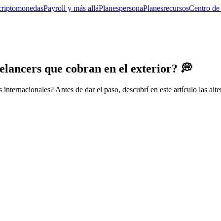
criptomonedas
Payroll y más allá
Planes
persona
Planes
recursos
Centro de
lancers que cobran en el exterior? 💭
internacionales? Antes de dar el paso, descubrí en este artículo las alt