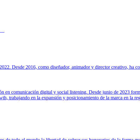
022. Desde 2016, como diseñador, animador y director creativo, ha cola
ión en comunicación digital y social listening. Desde junio de 2023 for
h, trabajando en la expansión y posicionamiento de la marca en la regi
s de todo el mundo la libertad de cobrar sus honorarios de la forma que