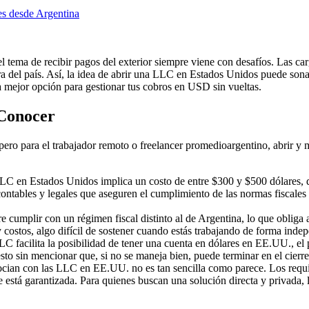
es desde Argentina
 tema de recibir pagos del exterior siempre viene con desafíos. Las carg
ra del país. Así, la idea de abrir una LLC en Estados Unidos puede sona
mejor opción para gestionar tus cobros en USD sin vueltas.
 Conocer
 pero para el trabajador remoto o freelancer promedioargentino, abrir 
LLC en Estados Unidos implica un costo de entre $300 y $500 dólares, d
contables y legales que aseguren el cumplimiento de las normas fiscal
mplir con un régimen fiscal distinto al de Argentina, lo que obliga a 
 costos, algo difícil de sostener cuando estás trabajando de forma indep
 facilita la posibilidad de tener una cuenta en dólares en EE.UU., el
esto sin mencionar que, si no se maneja bien, puede terminar en el cierr
ian con las LLC en EE.UU. no es tan sencilla como parece. Los requisi
re está garantizada. Para quienes buscan una solución directa y privada,