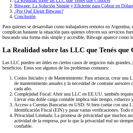
La Realidad sobre las LLC que Tenés que Conocer
Bitwage: La Solución Simple y Eficiente para Cobrar en Dólar
¿Por Qué Elegir Bitwage?
Conclusión
Para quienes se desarrollan como trabajadores remotos en Argentina, el
complican bastante la situación para quienes ofrecen sus servicios fue
buscando una forma más simple y accesible, Bitwage aparece como la 
La Realidad sobre las LLC que Tenés que
Las LLC pueden ser útiles en ciertos casos de negocios más grandes,
beneficios. Estos son algunos de los problemas comunes:
Costos Iniciales y de Mantenimiento: Para arrancar, crear una 
de mantenimiento anuales y la necesidad de contratar asesores 
cada año.
Complejidad Fiscal: Abrir una LLC en EE.UU. también requiere cu
Llevar esta doble carga contable implica más tiempo, esfuerzo y
Acceso a Cuentas Bancarias en USD: Si bien contar con una LLC
Identificación Fiscal (EIN) y pasar varias verificaciones. Todo 
Privacidad Limitada: La promesa de privacidad que muchos asoc
actividad de la empresa, por lo que la privacidad real no siemp
confiable.