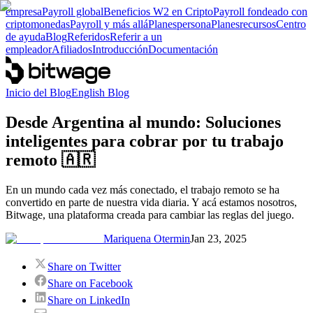
empresa
Payroll global
Beneficios W2 en Cripto
Payroll fondeado con
criptomonedas
Payroll y más allá
Planes
persona
Planes
recursos
Centro
de ayuda
Blog
Referidos
Referir a un
empleador
Afiliados
Introducción
Documentación
Inicio del Blog
English Blog
Desde Argentina al mundo: Soluciones
inteligentes para cobrar por tu trabajo
remoto 🇦🇷
En un mundo cada vez más conectado, el trabajo remoto se ha
convertido en parte de nuestra vida diaria. Y acá estamos nosotros,
Bitwage, una plataforma creada para cambiar las reglas del juego.
Mariquena Otermin
Jan 23, 2025
Share on Twitter
Share on Facebook
Share on LinkedIn