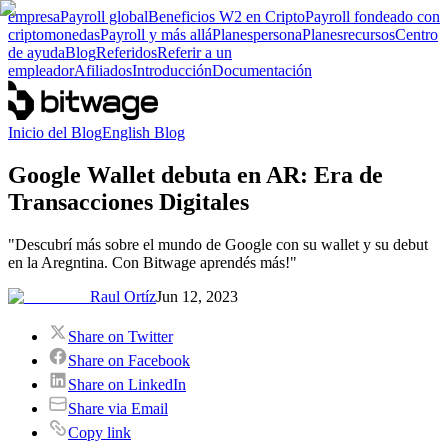
empresa
Payroll global
Beneficios W2 en Cripto
Payroll fondeado con
criptomonedas
Payroll y más allá
Planes
persona
Planes
recursos
Centro
de ayuda
Blog
Referidos
Referir a un
empleador
Afiliados
Introducción
Documentación
Inicio del Blog
English Blog
Google Wallet debuta en AR: Era de
Transacciones Digitales
"Descubrí más sobre el mundo de Google con su wallet y su debut
en la Aregntina. Con Bitwage aprendés más!"
Raul Ortíz
Jun 12, 2023
Share on Twitter
Share on Facebook
Share on LinkedIn
Share via Email
Copy link