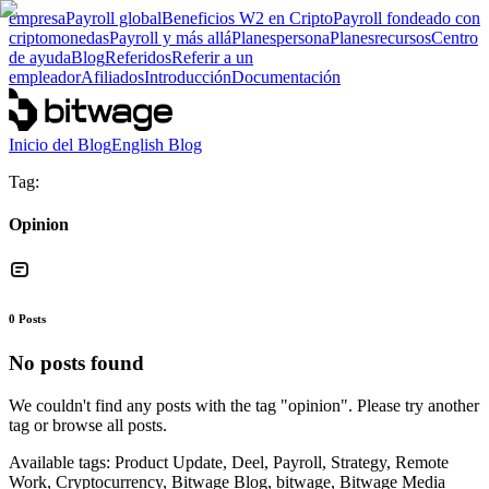
empresa
Payroll global
Beneficios W2 en Cripto
Payroll fondeado con
criptomonedas
Payroll y más allá
Planes
persona
Planes
recursos
Centro
de ayuda
Blog
Referidos
Referir a un
empleador
Afiliados
Introducción
Documentación
Inicio del Blog
English Blog
Tag:
Opinion
0
Posts
No posts found
We couldn't find any posts with the tag "
opinion
". Please try another
tag or browse all posts.
Available tags:
Product Update, Deel, Payroll, Strategy, Remote
Work, Cryptocurrency, Bitwage Blog, bitwage, Bitwage Media