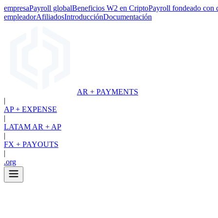
empresa
Payroll global
Beneficios W2 en Cripto
Payroll fondeado con 
empleador
Afiliados
Introducción
Documentación
AR + PAYMENTS
|
AP + EXPENSE
|
LATAM AR + AP
|
FX + PAYOUTS
|
.org