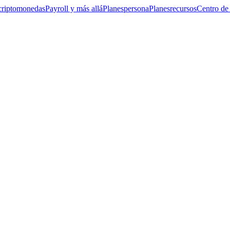
criptomonedas
Payroll y más allá
Planes
persona
Planes
recursos
Centro de