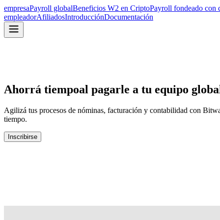
empresa
Payroll global
Beneficios W2 en Cripto
Payroll fondeado con 
empleador
Afiliados
Introducción
Documentación
Ahorrá tiempo
al pagarle a tu equipo globa
Agilizá tus procesos de nóminas, facturación y contabilidad con Bitwa
tiempo.
Inscribirse