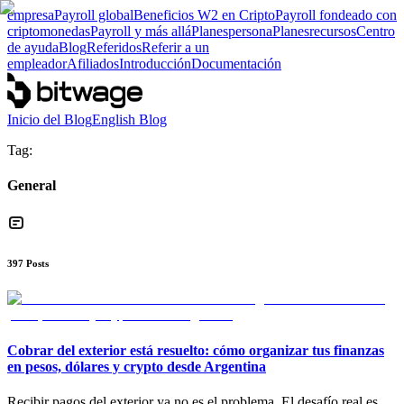
empresa
Payroll global
Beneficios W2 en Cripto
Payroll fondeado con
criptomonedas
Payroll y más allá
Planes
persona
Planes
recursos
Centro
de ayuda
Blog
Referidos
Referir a un
empleador
Afiliados
Introducción
Documentación
Inicio del Blog
English Blog
Tag:
General
397
Posts
Cobrar del exterior está resuelto: cómo organizar tus finanzas
en pesos, dólares y crypto desde Argentina
Recibir pagos del exterior ya no es el problema. El desafío real es