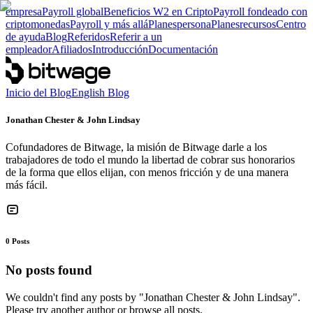
empresa
Payroll global
Beneficios W2 en Cripto
Payroll fondeado con
criptomonedas
Payroll y más allá
Planes
persona
Planes
recursos
Centro
de ayuda
Blog
Referidos
Referir a un
empleador
Afiliados
Introducción
Documentación
Inicio del Blog
English Blog
Jonathan Chester & John Lindsay
Cofundadores de Bitwage, la misión de Bitwage darle a los
trabajadores de todo el mundo la libertad de cobrar sus honorarios
de la forma que ellos elijan, con menos fricción y de una manera
más fácil.
0
Posts
No posts found
We couldn't find any posts by "
Jonathan Chester & John Lindsay
".
Please try another author or browse all posts.