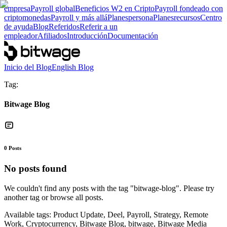
empresa
Payroll global
Beneficios W2 en Cripto
Payroll fondeado con
criptomonedas
Payroll y más allá
Planes
persona
Planes
recursos
Centro
de ayuda
Blog
Referidos
Referir a un
empleador
Afiliados
Introducción
Documentación
Inicio del Blog
English Blog
Tag:
Bitwage Blog
0
Posts
No posts found
We couldn't find any posts with the tag "
bitwage-blog
". Please try
another tag or browse all posts.
Available tags:
Product Update, Deel, Payroll, Strategy, Remote
Work, Cryptocurrency, Bitwage Blog, bitwage, Bitwage Media