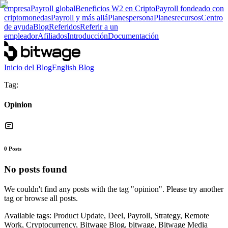
empresa
Payroll global
Beneficios W2 en Cripto
Payroll fondeado con
criptomonedas
Payroll y más allá
Planes
persona
Planes
recursos
Centro
de ayuda
Blog
Referidos
Referir a un
empleador
Afiliados
Introducción
Documentación
Inicio del Blog
English Blog
Tag:
Opinion
0
Posts
No posts found
We couldn't find any posts with the tag "
opinion
". Please try another
tag or browse all posts.
Available tags:
Product Update, Deel, Payroll, Strategy, Remote
Work, Cryptocurrency, Bitwage Blog, bitwage, Bitwage Media