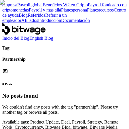
empresa
Payroll global
Beneficios W2 en Cripto
Payroll fondeado con
criptomonedas
Payroll y más allá
Planes
persona
Planes
recursos
Centro
de ayuda
Blog
Referidos
Referir a un
empleador
Afiliados
Introducción
Documentación
Inicio del Blog
English Blog
Tag:
Partnership
0
Posts
No posts found
We couldn't find any posts with the tag "
partnership
". Please try
another tag or browse all posts.
Available tags:
Product Update, Deel, Payroll, Strategy, Remote
Work, Cryptocurrency, Bitwage Blog, bitwage, Bitwage Media