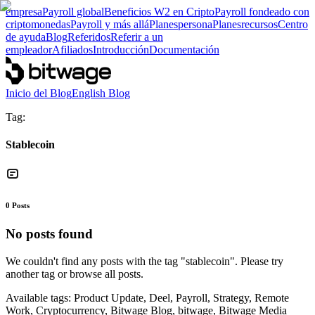
empresa
Payroll global
Beneficios W2 en Cripto
Payroll fondeado con
criptomonedas
Payroll y más allá
Planes
persona
Planes
recursos
Centro
de ayuda
Blog
Referidos
Referir a un
empleador
Afiliados
Introducción
Documentación
Inicio del Blog
English Blog
Tag:
Stablecoin
0
Posts
No posts found
We couldn't find any posts with the tag "
stablecoin
". Please try
another tag or browse all posts.
Available tags:
Product Update, Deel, Payroll, Strategy, Remote
Work, Cryptocurrency, Bitwage Blog, bitwage, Bitwage Media