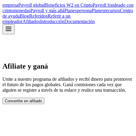
empresa
Payroll global
Beneficios W2 en Cripto
Payroll fondeado con
criptomonedas
Payroll y más allá
Planes
persona
Planes
recursos
Centro
de ayuda
Blog
Referidos
Referir a un
empleador
Afiliados
Introducción
Documentación
Afiliate y ganá
Unite a nuestro programa de afiliados y recibí dinero para promover
el futuro de los pagos globales. Ganá comisiones cada vez que
alguien se registre a través de tu enlace y realice una transacción.
Convertite en afiliado