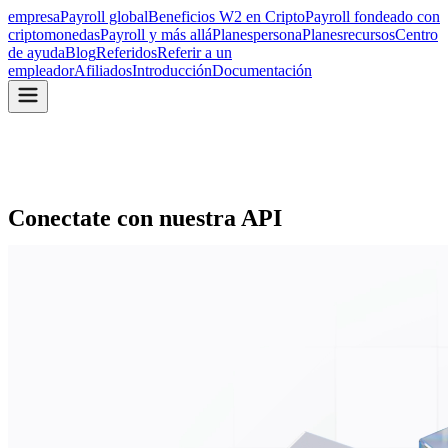
empresa
Payroll global
Beneficios W2 en Cripto
Payroll fondeado con
criptomonedas
Payroll y más allá
Planes
persona
Planes
recursos
Centro
de ayuda
Blog
Referidos
Referir a un
empleador
Afiliados
Introducción
Documentación
Conectate con nuestra API
Integrá monedas locales, stablecoins, criptomonedas, nóminas y
pagos en tu plataforma
Documentación de la API