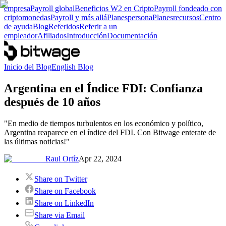
empresa
Payroll global
Beneficios W2 en Cripto
Payroll fondeado con
criptomonedas
Payroll y más allá
Planes
persona
Planes
recursos
Centro
de ayuda
Blog
Referidos
Referir a un
empleador
Afiliados
Introducción
Documentación
Inicio del Blog
English Blog
Argentina en el Índice FDI: Confianza
después de 10 años
"En medio de tiempos turbulentos en los económico y político,
Argentina reaparece en el índice del FDI. Con Bitwage enterate de
las últimas noticias!"
Raul Ortíz
Apr 22, 2024
Share on Twitter
Share on Facebook
Share on LinkedIn
Share via Email