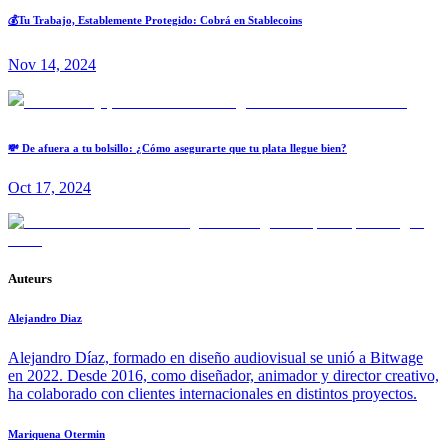
💰Tu Trabajo, Establemente Protegido: Cobrá en Stablecoins
Nov 14, 2024
💸 De afuera a tu bolsillo: ¿Cómo asegurarte que tu plata llegue bien?
Oct 17, 2024
Auteurs
Alejandro Diaz
Alejandro Díaz, formado en diseño audiovisual se unió a Bitwage
en 2022. Desde 2016, como diseñador, animador y director creativo,
ha colaborado con clientes internacionales en distintos proyectos.
Mariquena Otermin