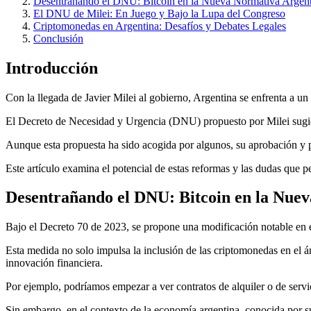
Desentrañando el DNU: Bitcoin en la Nueva Normativa Argen
El DNU de Milei: En Juego y Bajo la Lupa del Congreso
Criptomonedas en Argentina: Desafíos y Debates Legales
Conclusión
Introducción
Con la llegada de Javier Milei al gobierno, Argentina se enfrenta a u
El Decreto de Necesidad y Urgencia (DNU) propuesto por Milei sugiere
Aunque esta propuesta ha sido acogida por algunos, su aprobación y p
Este artículo examina el potencial de estas reformas y las dudas que p
Desentrañando el DNU: Bitcoin en la Nue
Bajo el Decreto 70 de 2023, se propone una modificación notable en e
Esta medida no solo impulsa la inclusión de las criptomonedas en el 
innovación financiera.
Por ejemplo, podríamos empezar a ver contratos de alquiler o de servi
Sin embargo, en el contexto de la economía argentina, conocida por su