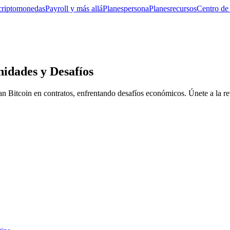
criptomonedas
Payroll y más allá
Planes
persona
Planes
recursos
Centro de
idades y Desafíos
n Bitcoin en contratos, enfrentando desafíos económicos. Únete a la re