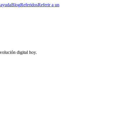
 ayuda
Blog
Referidos
Referir a un
volución digital hoy.