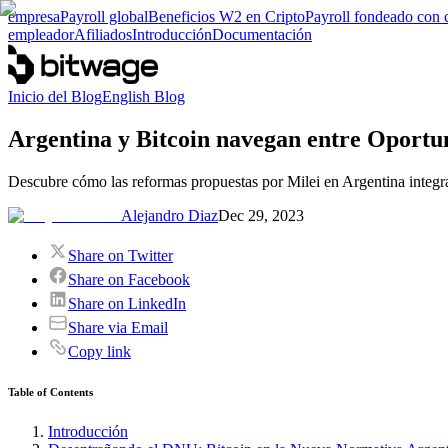
empresa
Payroll global
Beneficios W2 en Cripto
Payroll fondeado con 
empleador
Afiliados
Introducción
Documentación
Inicio del Blog
English Blog
Argentina y Bitcoin navegan entre Oportun
Descubre cómo las reformas propuestas por Milei en Argentina integra
Alejandro Diaz
Dec 29, 2023
Share on Twitter
Share on Facebook
Share on LinkedIn
Share via Email
Copy link
Table of Contents
Introducción