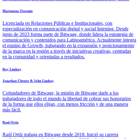
Mariquena Otermin
Licenciada en Relaciones Públicas e Institucionales, con
especialización en comunicación digital y social listening. Desde
junio de 2023 forma parte de Bitwage, donde lidera la estrategia de
comunicación y contenidos para Latinoamérica. Actualmente integra
el equipo de Growth, trabajando en la expansión y posicionamiento
de la marca en la región a través de iniciativas creativas, centradas
en la comunidad y orientadas a resultados.
Roy Lindsay
Jonathan Chester & John Lindsay
Cofundadores de Bitwage, la misión de Bitwage darle a los
trabajadores de todo el mundo la libertad de cobrar sus honorarios
de la forma que ellos elijan, con menos fricción y de una manera
más fácil.
Raul Ortíz
Raúl Ortíz trabaja en Bitwage desde 2018. Inició su carrera