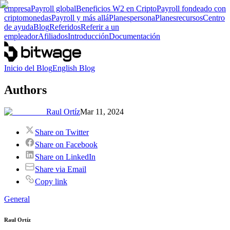
empresa
Payroll global
Beneficios W2 en Cripto
Payroll fondeado con
criptomonedas
Payroll y más allá
Planes
persona
Planes
recursos
Centro
de ayuda
Blog
Referidos
Referir a un
empleador
Afiliados
Introducción
Documentación
Inicio del Blog
English Blog
Authors
Raul Ortíz
Mar 11, 2024
Share on Twitter
Share on Facebook
Share on LinkedIn
Share via Email
Copy link
General
Raul Ortíz