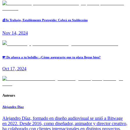
💰Tu Trabajo, Establemente Protegido: Cobrá en Stablecoins
Nov 14, 2024
💸 De afuera a tu bolsillo: ¿Cómo asegurarte que tu plata llegue bien?
Oct 17, 2024
Auteurs
Alejandro Diaz
Alejandro Díaz, formado en diseño audiovisual se unió a Bitwage
en 2022. Desde 2016, como diseñador, animador y director creativo,
ha colaborado con clientes internacionales en distintos proyectos.