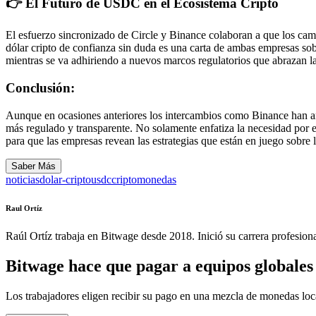
👉 El Futuro de USDC en el Ecosistema Cripto
El esfuerzo sincronizado de Circle y Binance colaboran a que los cam
dólar cripto de confianza sin duda es una carta de ambas empresas so
mientras se va adhiriendo a nuevos marcos regulatorios que abrazan l
Conclusión:
Aunque en ocasiones anteriores los intercambios como Binance han a
más regulado y transparente. No solamente enfatiza la necesidad por e
para que las empresas revean las estrategias que están en juego sobre 
Saber Más
noticias
dolar-cripto
usdc
criptomonedas
Raul Ortíz
Raúl Ortíz trabaja en Bitwage desde 2018. Inició su carrera profesio
Bitwage hace que pagar a equipos globales s
Los trabajadores eligen recibir su pago en una mezcla de monedas lo