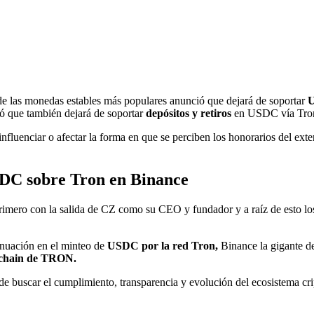
de las monedas estables más populares anunció que dejará de soportar
 que también dejará de soportar
depósitos y retiros
en USDC vía Tron a
luenciar o afectar la forma en que se perciben los honorarios del exter
USDC sobre Tron en Binance
imero con la salida de CZ como su CEO y fundador y a raíz de esto los o
tinuación en el minteo de
USDC por la red Tron,
Binance la gigante d
chain de TRON.
e buscar el cumplimiento, transparencia y evolución del ecosistema cri