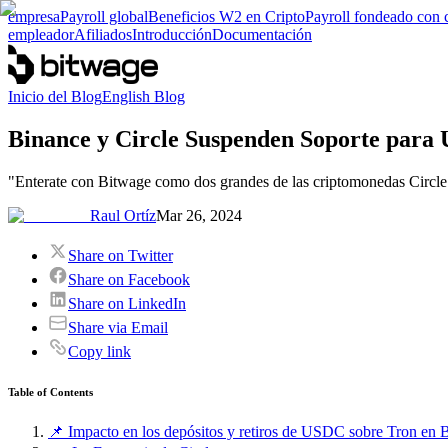
empresa
Payroll global
Beneficios W2 en Cripto
Payroll fondeado con 
empleador
Afiliados
Introducción
Documentación
Inicio del Blog
English Blog
Binance y Circle Suspenden Soporte para
"Enterate con Bitwage como dos grandes de las criptomonedas Circl
Raul Ortíz
Mar 26, 2024
Share on Twitter
Share on Facebook
Share on LinkedIn
Share via Email
Copy link
Table of Contents
📌 Impacto en los depósitos y retiros de USDC sobre Tron en 