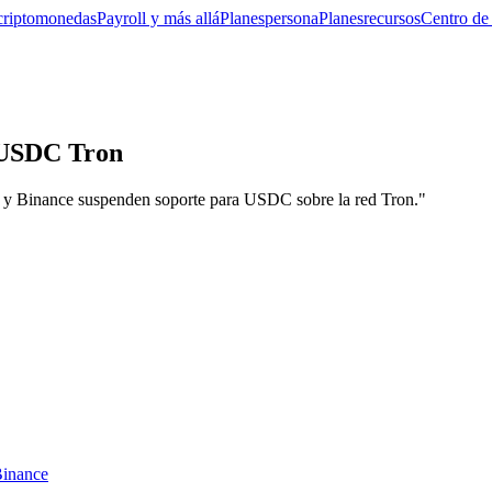
criptomonedas
Payroll y más allá
Planes
persona
Planes
recursos
Centro de
 USDC Tron
e y Binance suspenden soporte para USDC sobre la red Tron."
Binance