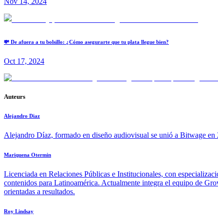
Nov 14, 2024
💸 De afuera a tu bolsillo: ¿Cómo asegurarte que tu plata llegue bien?
Oct 17, 2024
Auteurs
Alejandro Diaz
Alejandro Díaz, formado en diseño audiovisual se unió a Bitwage en 2
Mariquena Otermin
Licenciada en Relaciones Públicas e Institucionales, con especializac
contenidos para Latinoamérica. Actualmente integra el equipo de Growt
orientadas a resultados.
Roy Lindsay