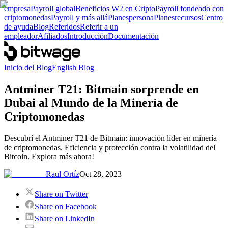
empresa
Payroll global
Beneficios W2 en Cripto
Payroll fondeado con
criptomonedas
Payroll y más allá
Planes
persona
Planes
recursos
Centro
de ayuda
Blog
Referidos
Referir a un
empleador
Afiliados
Introducción
Documentación
Inicio del Blog
English Blog
Antminer T21: Bitmain sorprende en
Dubai al Mundo de la Minería de
Criptomonedas
Descubrí el Antminer T21 de Bitmain: innovación líder en minería
de criptomonedas. Eficiencia y protección contra la volatilidad del
Bitcoin. Explora más ahora!
Raul Ortíz
Oct 28, 2023
Share on Twitter
Share on Facebook
Share on LinkedIn