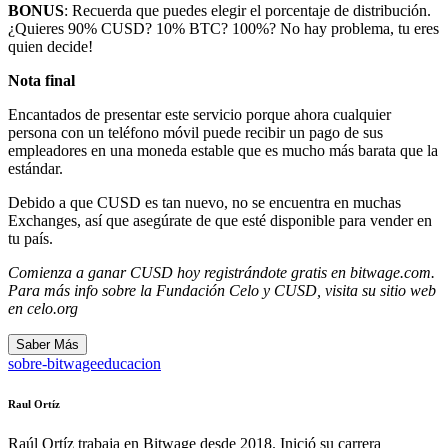
BONUS
: Recuerda que puedes elegir el porcentaje de distribución.
¿Quieres 90% CUSD? 10% BTC? 100%? No hay problema, tu eres
quien decide!
Nota final
Encantados de presentar este servicio porque ahora cualquier
persona con un teléfono móvil puede recibir un pago de sus
empleadores en una moneda estable que es mucho más barata que la
estándar.
Debido a que CUSD es tan nuevo, no se encuentra en muchas
Exchanges, así que asegúrate de que esté disponible para vender en
tu país.
Comienza a ganar CUSD hoy
registrándo
te gratis en
bitwage.com
.
Para más info sobre la Fundación Celo y CUSD, visita su sitio web
en
celo.org
Saber Más
sobre-bitwage
educacion
Raul Ortíz
Raúl Ortíz trabaja en Bitwage desde 2018. Inició su carrera