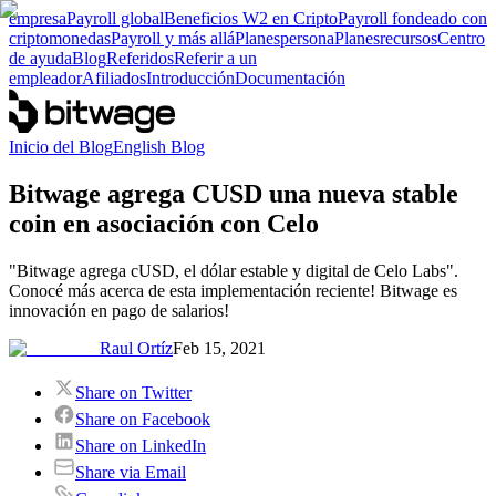
empresa
Payroll global
Beneficios W2 en Cripto
Payroll fondeado con
criptomonedas
Payroll y más allá
Planes
persona
Planes
recursos
Centro
de ayuda
Blog
Referidos
Referir a un
empleador
Afiliados
Introducción
Documentación
Inicio del Blog
English Blog
Bitwage agrega CUSD una nueva stable
coin en asociación con Celo
"Bitwage agrega cUSD, el dólar estable y digital de Celo Labs".
Conocé más acerca de esta implementación reciente! Bitwage es
innovación en pago de salarios!
Raul Ortíz
Feb 15, 2021
Share on Twitter
Share on Facebook
Share on LinkedIn
Share via Email