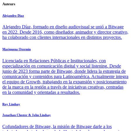
Auteurs
Alejandro Diaz
Alejandro Díaz, formado en diseño audiovisual se unió a Bitwage
en 2022. Desde 2016, como diseñador, animador y director creativo,
ha colaborado con clientes internacionales en distintos proyectos.
Mariquena Otermin
Licenciada en Relaciones Públicas e Institucionales, con
especialización en comunicación digital y social listening. Desde
junio de 2023 forma parte de Bitwage, donde lidera la estrategia de
comunicación y contenidos para Latinoamérica. Actualmente integra
el equipo de Growth, trabajando en la expansión y posicionamiento
de la marca en la región a través de iniciativas creativas, centradas
en la comunidad y orientadas a resultados.
Roy Lindsay
Jonathan Chester & John Lindsay
Cofundadores de Bitwage, la misión de Bitwage darle a los