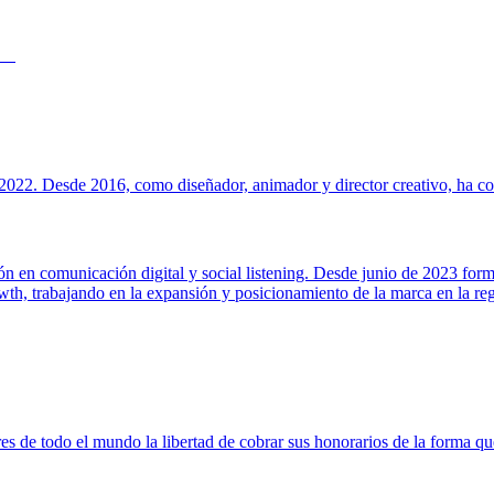
022. Desde 2016, como diseñador, animador y director creativo, ha cola
ión en comunicación digital y social listening. Desde junio de 2023 for
h, trabajando en la expansión y posicionamiento de la marca en la regi
s de todo el mundo la libertad de cobrar sus honorarios de la forma que