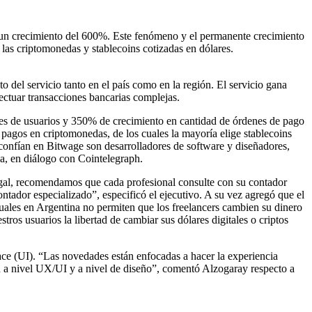
o un crecimiento del 600%. Este fenómeno y el permanente crecimiento
 las criptomonedas y stablecoins cotizadas en dólares.
o del servicio tanto en el país como en la región. El servicio gana
efectuar transacciones bancarias complejas.
s de usuarios y 350% de crecimiento en cantidad de órdenes de pago
pagos en criptomonedas, de los cuales la mayoría elige stablecoins
onfían en Bitwage son desarrolladores de software y diseñadores,
a, en diálogo con Cointelegraph.
legal, recomendamos que cada profesional consulte con su contador
ntador especializado”, especificó el ejecutivo. A su vez agregó que el
tuales en Argentina no permiten que los freelancers cambien su dinero
ros usuarios la libertad de cambiar sus dólares digitales o criptos
ce (UI). “Las novedades están enfocadas a hacer la experiencia
n a nivel UX/UI y a nivel de diseño”, comentó Alzogaray respecto a