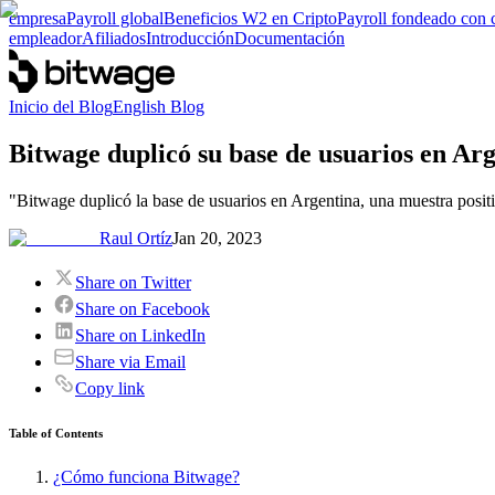
empresa
Payroll global
Beneficios W2 en Cripto
Payroll fondeado con 
empleador
Afiliados
Introducción
Documentación
Inicio del Blog
English Blog
Bitwage duplicó su base de usuarios en Arg
"Bitwage duplicó la base de usuarios en Argentina, una muestra positiv
Raul Ortíz
Jan 20, 2023
Share on Twitter
Share on Facebook
Share on LinkedIn
Share via Email
Copy link
Table of Contents
¿Cómo funciona Bitwage?