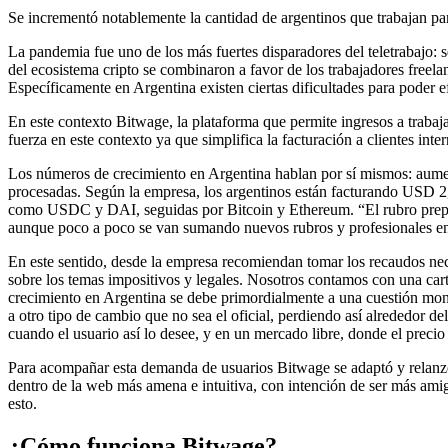
Se incrementó notablemente la cantidad de argentinos que trabajan pa
La pandemia fue uno de los más fuertes disparadores del teletrabajo:
del ecosistema cripto se combinaron a favor de los trabajadores freel
Específicamente en Argentina existen ciertas dificultades para poder e
En este contexto Bitwage, la plataforma que permite ingresos a trabajad
fuerza en este contexto ya que simplifica la facturación a clientes int
Los números de crecimiento en Argentina hablan por sí mismos: aume
procesadas. Según la empresa, los argentinos están facturando USD 2,5
como USDC y DAI, seguidas por Bitcoin y Ethereum. “El rubro prepond
aunque poco a poco se van sumando nuevos rubros y profesionales en 
En este sentido, desde la empresa recomiendan tomar los recaudos nec
sobre los temas impositivos y legales. Nosotros contamos con una cart
crecimiento en Argentina se debe primordialmente a una cuestión monet
a otro tipo de cambio que no sea el oficial, perdiendo así alrededor d
cuando el usuario así lo desee, y en un mercado libre, donde el precio
Para acompañar esta demanda de usuarios Bitwage se adaptó y relanzó
dentro de la web más amena e intuitiva, con intención de ser más ami
esto.
¿Cómo funciona Bitwage?