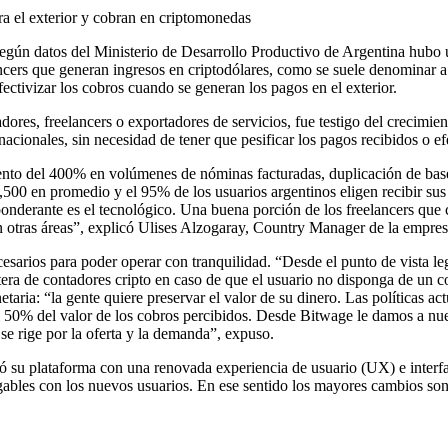
ra el exterior y cobran en criptomonedas
 según datos del Ministerio de Desarrollo Productivo de Argentina hub
ancers que generan ingresos en criptodólares, como se suele denominar a
fectivizar los cobros cuando se generan los pagos en el exterior.
ores, freelancers o exportadores de servicios, fue testigo del crecimient
ernacionales, sin necesidad de tener que pesificar los pagos recibidos o 
nto del 400% en volúmenes de nóminas facturadas, duplicación de base
00 en promedio y el 95% de los usuarios argentinos eligen recibir sus 
erante es el tecnológico. Una buena porción de los freelancers que c
otras áreas”, explicó Ulises Alzogaray, Country Manager de la empres
esarios para poder operar con tranquilidad. “Desde el punto de vista 
era de contadores cripto en caso de que el usuario no disponga de un co
aria: “la gente quiere preservar el valor de su dinero. Las políticas ac
el 50% del valor de los cobros percibidos. Desde Bitwage le damos a nuest
 se rige por la oferta y la demanda”, expuso.
 su plataforma con una renovada experiencia de usuario (UX) e interfa
gables con los nuevos usuarios. En ese sentido los mayores cambios so