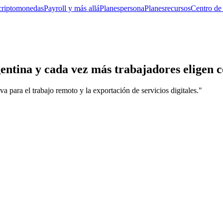
criptomonedas
Payroll y más allá
Planes
persona
Planes
recursos
Centro de
entina y cada vez más trabajadores eligen c
a para el trabajo remoto y la exportación de servicios digitales."