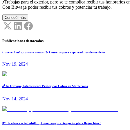
¿Trabajas para el exterior, pero se te complica recibir tus honorarios en
Con Bitwage poder recibir tus cobros y potenciar tu trabajo.
Conocé más
Publicaciones destacadas
Concretá más, cansate menos: ✨ Consejos para exportadores de servicios
Nov 19, 2024
💰Tu Trabajo, Establemente Protegido: Cobrá en Stablecoins
Nov 14, 2024
💸 De afuera a tu bolsillo: ¿Cómo asegurarte que tu plata llegue bien?