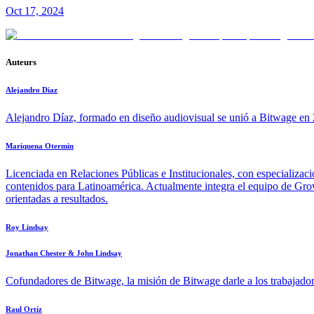
Oct 17, 2024
Auteurs
Alejandro Diaz
Alejandro Díaz, formado en diseño audiovisual se unió a Bitwage en 2
Mariquena Otermin
Licenciada en Relaciones Públicas e Institucionales, con especializac
contenidos para Latinoamérica. Actualmente integra el equipo de Growt
orientadas a resultados.
Roy Lindsay
Jonathan Chester & John Lindsay
Cofundadores de Bitwage, la misión de Bitwage darle a los trabajadore
Raul Ortíz