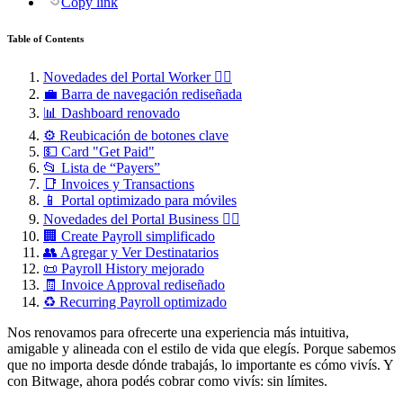
Copy link
Table of Contents
Novedades del Portal Worker 👇🏼
💼 Barra de navegación rediseñada
📊 Dashboard renovado
⚙️ Reubicación de botones clave
💵 Card "Get Paid"
📂 Lista de “Payers”
📑 Invoices y Transactions
📱 Portal optimizado para móviles
Novedades del Portal Business 👇🏼
🏢 Create Payroll simplificado
👥 Agregar y Ver Destinatarios
📜 Payroll History mejorado
🧾 Invoice Approval rediseñado
♻️ Recurring Payroll optimizado
Nos renovamos para ofrecerte una experiencia más intuitiva,
amigable y alineada con el estilo de vida que elegís. Porque sabemos
que no importa desde dónde trabajás, lo importante es cómo vivís. Y
con Bitwage, ahora podés cobrar como vivís: sin límites.