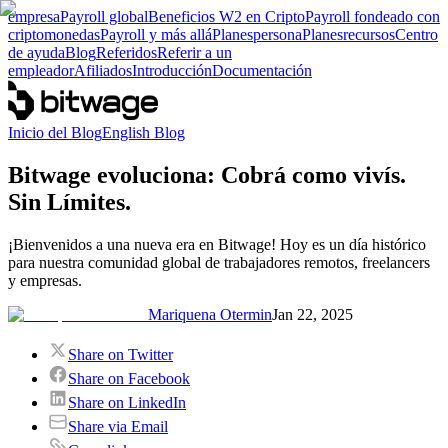
empresa
Payroll global
Beneficios W2 en Cripto
Payroll fondeado con
criptomonedas
Payroll y más allá
Planes
persona
Planes
recursos
Centro
de ayuda
Blog
Referidos
Referir a un
empleador
Afiliados
Introducción
Documentación
Inicio del Blog
English Blog
Bitwage evoluciona: Cobrá como vivís.
Sin Límites.
¡Bienvenidos a una nueva era en Bitwage! Hoy es un día histórico
para nuestra comunidad global de trabajadores remotos, freelancers
y empresas.
Mariquena Otermin
Jan 22, 2025
Share on Twitter
Share on Facebook
Share on LinkedIn
Share via Email