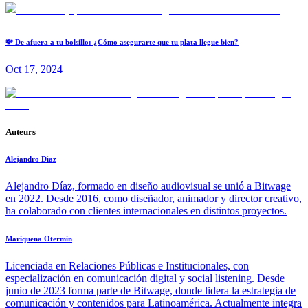
💸 De afuera a tu bolsillo: ¿Cómo asegurarte que tu plata llegue bien?
Oct 17, 2024
Auteurs
Alejandro Diaz
Alejandro Díaz, formado en diseño audiovisual se unió a Bitwage
en 2022. Desde 2016, como diseñador, animador y director creativo,
ha colaborado con clientes internacionales en distintos proyectos.
Mariquena Otermin
Licenciada en Relaciones Públicas e Institucionales, con
especialización en comunicación digital y social listening. Desde
junio de 2023 forma parte de Bitwage, donde lidera la estrategia de
comunicación y contenidos para Latinoamérica. Actualmente integra