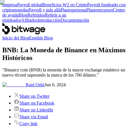
empresa
Payroll global
Beneficios W2 en Cripto
Payroll fondeado con
criptomonedas
Payroll y más allá
Planes
persona
Planes
recursos
Centro
de ayuda
Blog
Referidos
Referir a un
empleador
Afiliados
Introducción
Documentación
Inicio del Blog
English Blog
BNB: La Moneda de Binance en Máximos
Históricos
"Binance coin (BNB) la moneda de la mayor exchange establece un
nuevo récord superando la marca de los 700 dólares."
Raul Ortíz
Jun 6, 2024
Share on Twitter
Share on Facebook
Share on LinkedIn
Share via Email
Copy link