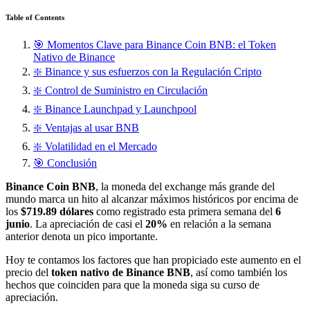
Table of Contents
🎯 Momentos Clave para Binance Coin BNB: el Token
Nativo de Binance
❇️ Binance y sus esfuerzos con la Regulación Cripto
❇️ Control de Suministro en Circulación
❇️ Binance Launchpad y Launchpool
❇️ Ventajas al usar BNB
❇️ Volatilidad en el Mercado
🎯 Conclusión
Binance Coin BNB
, la moneda del exchange más grande del
mundo marca un hito al alcanzar máximos históricos por encima de
los
$719.89 dólares
como registrado esta primera semana del
6
junio
. La apreciación de casi el
20%
en relación a la semana
anterior denota un pico importante.
Hoy te contamos los factores que han propiciado este aumento en el
precio del
token nativo de Binance BNB
, así como también los
hechos que coinciden para que la moneda siga su curso de
apreciación.