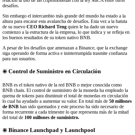
relación al uso de las criptomonedas con la ley MiCA entre otros
desafíos.
Sin embargo el intercambio más grande del mundo ha estado a la
altura para encarar esta avalancha de desafíos. Esta vez a la batuta
de su nuevo
CEO Richard Teng
quien le ha dado un nuevo
comienzo a la estructura de la empresa, lo que indica y se refleja en
los buenos resultados de su token nativo BNB.
A pesar de los desafíos que amenazan a Binance, que la exchange
siga operando de forma activa e ininterrumpida trasmite confianza
para sus usuarios.
❇️ Control de Suministro en Circulación
BNB es el token nativo de la red BNB o mejor conocida como
BNB chain. El control de suministro de la moneda ha empleado la
quema de tokens para disminuir el total de monedas en circulación
lo cual ha ayudado a aumentar su valor. En total más de
50 millones
de BNB
han sido quemados y este proceso ha sido necesario de
forma recurrente a cada trimestre lo que representa más de la mitad
del total de
100 millones de suministro.
❇️ Binance Launchpad y Launchpool