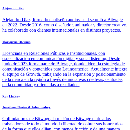
Alejandro Diaz
Alejandro Díaz, formado en diseño audiovisual se unió a Bitwage
en 2022. Desde 2016, como diseñador, animador y director creativo,
ha colaborado con clientes internacionales en distintos proyectos.
Mariquena Otermin
Licenciada en Relaciones Públicas e Institucionales, con
especialización en comunicación digital y social listening. Desde
junio de 2023 forma parte de Bitwage, donde lidera la estrategia de
comunicación y contenidos para Latinoamérica. Actualmente integra
el equipo de Growth, trabajando en la expansión y posicionamiento
de la marca en la región a través de iniciativas creativas, centradas
en la comunidad y orientadas a resultados.
Roy Lindsay
Jonathan Chester & John Lindsay
Cofundadores de Bitwage, la misión de Bitwage darle a los
trabajadores de todo el mundo la libertad de cobrar sus honorarios
de la forma que ellos elijan, con menos fricción y de una manera