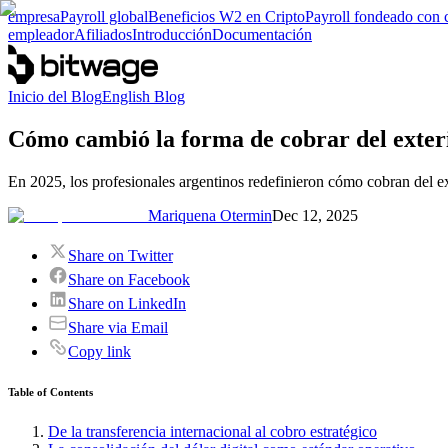
empresa
Payroll global
Beneficios W2 en Cripto
Payroll fondeado con 
empleador
Afiliados
Introducción
Documentación
Inicio del Blog
English Blog
Cómo cambió la forma de cobrar del exteri
En 2025, los profesionales argentinos redefinieron cómo cobran del ext
Mariquena Otermin
Dec 12, 2025
Share on Twitter
Share on Facebook
Share on LinkedIn
Share via Email
Copy link
Table of Contents
De la transferencia internacional al cobro estratégico