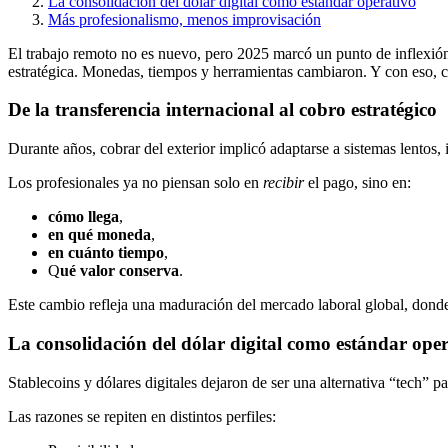
La consolidación del dólar digital como estándar operativo
Más profesionalismo, menos improvisación
El trabajo remoto no es nuevo, pero 2025 marcó un punto de inflexión. 
estratégica. Monedas, tiempos y herramientas cambiaron. Y con eso, c
De la transferencia internacional al cobro estratégico
Durante años, cobrar del exterior implicó adaptarse a sistemas lentos,
Los profesionales ya no piensan solo en
recibir
el pago, sino en:
cómo llega
,
en qué moneda
,
en cuánto tiempo
,
Q
ué valor conserva
.
Este cambio refleja una maduración del mercado laboral global, donde 
La consolidación del dólar digital como estándar ope
Stablecoins y dólares digitales dejaron de ser una alternativa “tech” p
Las razones se repiten en distintos perfiles: