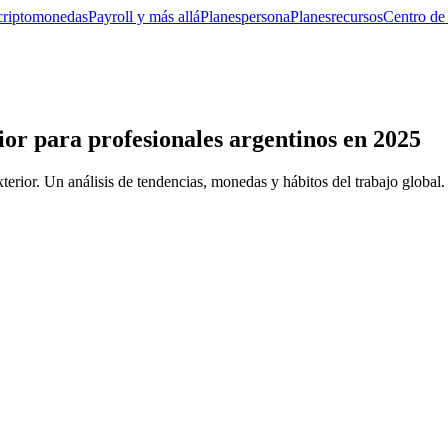
criptomonedas
Payroll y más allá
Planes
persona
Planes
recursos
Centro de
or para profesionales argentinos en 2025
erior. Un análisis de tendencias, monedas y hábitos del trabajo global.