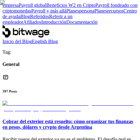
empresa
Payroll global
Beneficios W2 en Cripto
Payroll fondeado con
criptomonedas
Payroll y más allá
Planes
persona
Planes
recursos
Centro
de ayuda
Blog
Referidos
Referir a un
empleador
Afiliados
Introducción
Documentación
Inicio del Blog
English Blog
Tag:
General
397
Posts
Cobrar del exterior está resuelto: cómo organizar tus finanzas
en pesos, dólares y crypto desde Argentina
Recibir pagos del exterior ya no es el problema. El desafío real es