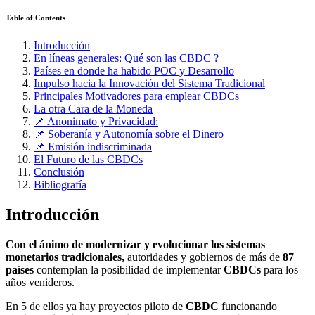
Table of Contents
Introducción
En líneas generales: Qué son las CBDC ?
Países en donde ha habido POC y Desarrollo
Impulso hacia la Innovación del Sistema Tradicional
Principales Motivadores para emplear CBDCs
La otra Cara de la Moneda
📌 Anonimato y Privacidad:
📌 Soberanía y Autonomía sobre el Dinero
📌 Emisión indiscriminada
El Futuro de las CBDCs
Conclusión
Bibliografía
Introducción
Con el ánimo de modernizar y evolucionar los sistemas
monetarios tradicionales,
autoridades y gobiernos de más de
87
países
contemplan la posibilidad de implementar
CBDCs
para los
años venideros.
En 5 de ellos ya hay proyectos piloto de
CBDC
funcionando