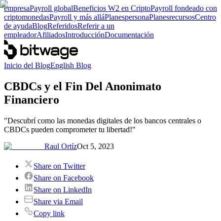
empresa
Payroll global
Beneficios W2 en Cripto
Payroll fondeado con
criptomonedas
Payroll y más allá
Planes
persona
Planes
recursos
Centro
de ayuda
Blog
Referidos
Referir a un
empleador
Afiliados
Introducción
Documentación
Inicio del Blog
English Blog
CBDCs y el Fin Del Anonimato
Financiero
"Descubrí como las monedas digitales de los bancos centrales o
CBDCs pueden comprometer tu libertad!"
Raul Ortíz
Oct 5, 2023
Share on Twitter
Share on Facebook
Share on LinkedIn
Share via Email
Copy link