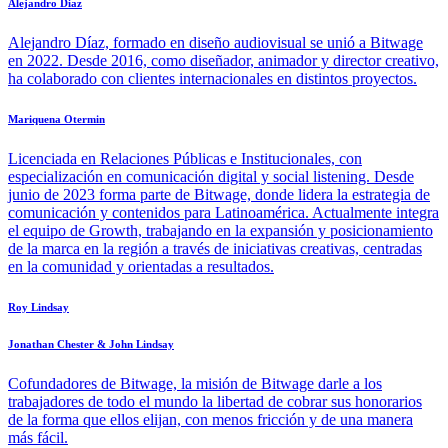
Alejandro Diaz
Alejandro Díaz, formado en diseño audiovisual se unió a Bitwage
en 2022. Desde 2016, como diseñador, animador y director creativo,
ha colaborado con clientes internacionales en distintos proyectos.
Mariquena Otermin
Licenciada en Relaciones Públicas e Institucionales, con
especialización en comunicación digital y social listening. Desde
junio de 2023 forma parte de Bitwage, donde lidera la estrategia de
comunicación y contenidos para Latinoamérica. Actualmente integra
el equipo de Growth, trabajando en la expansión y posicionamiento
de la marca en la región a través de iniciativas creativas, centradas
en la comunidad y orientadas a resultados.
Roy Lindsay
Jonathan Chester & John Lindsay
Cofundadores de Bitwage, la misión de Bitwage darle a los
trabajadores de todo el mundo la libertad de cobrar sus honorarios
de la forma que ellos elijan, con menos fricción y de una manera
más fácil.