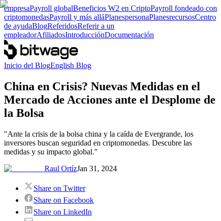
empresa
Payroll global
Beneficios W2 en Cripto
Payroll fondeado con
criptomonedas
Payroll y más allá
Planes
persona
Planes
recursos
Centro
de ayuda
Blog
Referidos
Referir a un
empleador
Afiliados
Introducción
Documentación
Inicio del Blog
English Blog
China en Crisis? Nuevas Medidas en el
Mercado de Acciones ante el Desplome de
la Bolsa
"Ante la crisis de la bolsa china y la caída de Evergrande, los
inversores buscan seguridad en criptomonedas. Descubre las
medidas y su impacto global."
Raul Ortíz
Jan 31, 2024
Share on Twitter
Share on Facebook
Share on LinkedIn