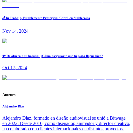
💰Tu Trabajo, Establemente Protegido: Cobrá en Stablecoins
Nov 14, 2024
💸 De afuera a tu bolsillo: ¿Cómo asegurarte que tu plata llegue bien?
Oct 17, 2024
Auteurs
Alejandro Diaz
Alejandro Díaz, formado en diseño audiovisual se unió a Bitwage
en 2022. Desde 2016, como diseñador, animador y director creativo,
ha colaborado con clientes internacionales en distintos proyectos.