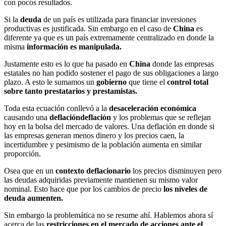
con pocos resultados.
Si la
deuda
de un país es utilizada para financiar inversiones
productivas es justificada. Sin embargo en el caso de
China
es
diferente ya que es un país extremamente centralizado en donde la
misma
información es manipulada.
Justamente esto es lo que ha pasado en
China
donde las empresas
estatales no han podido sostener el pago de sus obligaciones a largo
plazo. A esto le sumamos un
gobierno
que tiene el
control total
sobre tanto prestatarios y prestamistas.
Toda esta ecuación conllevó a la
desaceleración económica
causando una
deflación
deflación
y los problemas que se reflejan
hoy en la bolsa del mercado de valores. Una deflación en donde si
las empresas generan menos dinero y los precios caen, la
incertidumbre y pesimismo de la población aumenta en similar
proporción.
Osea que en un
contexto deflacionario
los precios disminuyen pero
las deudas adquiridas previamente mantienen su mismo valor
nominal. Esto hace que por los cambios de precio
los niveles de
deuda aumenten.
Sin embargo la problemática no se resume ahí. Hablemos ahora sí
acerca de las
restricciones en el mercado de acciones ante el