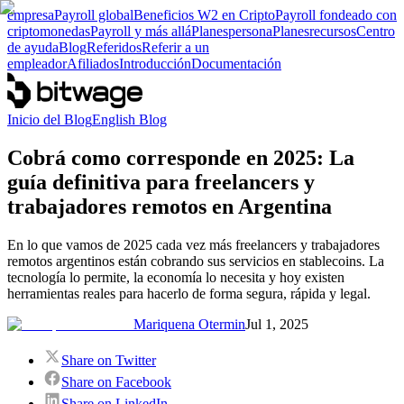
empresa
Payroll global
Beneficios W2 en Cripto
Payroll fondeado con
criptomonedas
Payroll y más allá
Planes
persona
Planes
recursos
Centro
de ayuda
Blog
Referidos
Referir a un
empleador
Afiliados
Introducción
Documentación
Inicio del Blog
English Blog
Cobrá como corresponde en 2025: La
guía definitiva para freelancers y
trabajadores remotos en Argentina
En lo que vamos de 2025 cada vez más freelancers y trabajadores
remotos argentinos están cobrando sus servicios en stablecoins. La
tecnología lo permite, la economía lo necesita y hoy existen
herramientas reales para hacerlo de forma segura, rápida y legal.
Mariquena Otermin
Jul 1, 2025
Share on Twitter
Share on Facebook
Share on LinkedIn