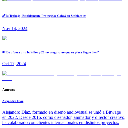
💰Tu Trabajo, Establemente Protegido: Cobrá en Stablecoins
Nov 14, 2024
💸 De afuera a tu bolsillo: ¿Cómo asegurarte que tu plata llegue bien?
Oct 17, 2024
Auteurs
Alejandro Diaz
Alejandro Díaz, formado en diseño audiovisual se unió a Bitwage
en 2022. Desde 2016, como diseñador, animador y director creativo,
ha colaborado con clientes internacionales en distintos proyectos.