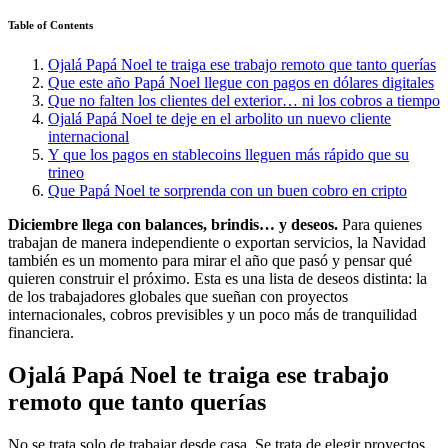
Table of Contents
Ojalá Papá Noel te traiga ese trabajo remoto que tanto querías
Que este año Papá Noel llegue con pagos en dólares digitales
Que no falten los clientes del exterior… ni los cobros a tiempo
Ojalá Papá Noel te deje en el arbolito un nuevo cliente
internacional
Y que los pagos en stablecoins lleguen más rápido que su
trineo
Que Papá Noel te sorprenda con un buen cobro en cripto
Diciembre llega con balances, brindis… y deseos.
Para quienes
trabajan de manera independiente o exportan servicios, la Navidad
también es un momento para mirar el año que pasó y pensar qué
quieren construir el próximo. Esta es una lista de deseos distinta: la
de los trabajadores globales que sueñan con proyectos
internacionales, cobros previsibles y un poco más de tranquilidad
financiera.
Ojalá Papá Noel te traiga ese trabajo
remoto que tanto querías
No se trata solo de trabajar desde casa. Se trata de elegir proyectos,