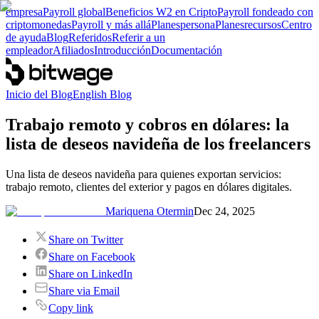
empresa
Payroll global
Beneficios W2 en Cripto
Payroll fondeado con
criptomonedas
Payroll y más allá
Planes
persona
Planes
recursos
Centro
de ayuda
Blog
Referidos
Referir a un
empleador
Afiliados
Introducción
Documentación
Inicio del Blog
English Blog
Trabajo remoto y cobros en dólares: la
lista de deseos navideña de los freelancers
Una lista de deseos navideña para quienes exportan servicios:
trabajo remoto, clientes del exterior y pagos en dólares digitales.
Mariquena Otermin
Dec 24, 2025
Share on Twitter
Share on Facebook
Share on LinkedIn
Share via Email
Copy link