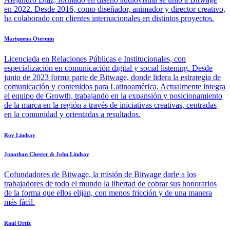
en 2022. Desde 2016, como diseñador, animador y director creativo,
ha colaborado con clientes internacionales en distintos proyectos.
Mariquena Otermin
Licenciada en Relaciones Públicas e Institucionales, con
especialización en comunicación digital y social listening. Desde
junio de 2023 forma parte de Bitwage, donde lidera la estrategia de
comunicación y contenidos para Latinoamérica. Actualmente integra
el equipo de Growth, trabajando en la expansión y posicionamiento
de la marca en la región a través de iniciativas creativas, centradas
en la comunidad y orientadas a resultados.
Roy Lindsay
Jonathan Chester & John Lindsay
Cofundadores de Bitwage, la misión de Bitwage darle a los
trabajadores de todo el mundo la libertad de cobrar sus honorarios
de la forma que ellos elijan, con menos fricción y de una manera
más fácil.
Raul Ortíz