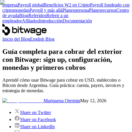
empresa
Payroll global
Beneficios W2 en Cripto
Payroll fondeado con
criptomonedas
Payroll y más allá
Planes
persona
Planes
recursos
Centro
de ayuda
Blog
Referidos
Referir a un
empleador
Afiliados
Introducción
Documentación
Inicio del Blog
English Blog
Guía completa para cobrar del exterior
con Bitwage: sign up, configuración,
monedas y primeros cobros
Aprendé cómo usar Bitwage para cobrar en USD, stablecoins o
Bitcoin desde Argentina. Guía práctica: cuenta, payers, invoices y
estrategia de monedas.
Mariquena Otermin
May 12, 2026
Share on Twitter
Share on Facebook
Share on LinkedIn