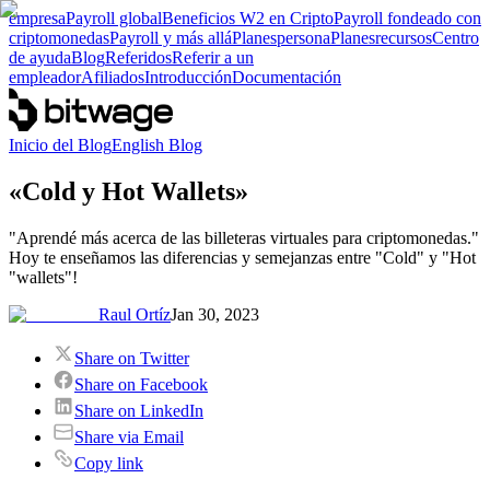
empresa
Payroll global
Beneficios W2 en Cripto
Payroll fondeado con
criptomonedas
Payroll y más allá
Planes
persona
Planes
recursos
Centro
de ayuda
Blog
Referidos
Referir a un
empleador
Afiliados
Introducción
Documentación
Inicio del Blog
English Blog
«Cold y Hot Wallets»
"Aprendé más acerca de las billeteras virtuales para criptomonedas."
Hoy te enseñamos las diferencias y semejanzas entre "Cold" y "Hot
"wallets"!
Raul Ortíz
Jan 30, 2023
Share on Twitter
Share on Facebook
Share on LinkedIn
Share via Email
Copy link