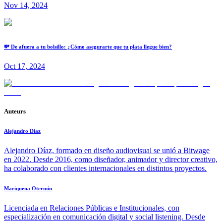
Nov 14, 2024
💸 De afuera a tu bolsillo: ¿Cómo asegurarte que tu plata llegue bien?
Oct 17, 2024
Auteurs
Alejandro Diaz
Alejandro Díaz, formado en diseño audiovisual se unió a Bitwage
en 2022. Desde 2016, como diseñador, animador y director creativo,
ha colaborado con clientes internacionales en distintos proyectos.
Mariquena Otermin
Licenciada en Relaciones Públicas e Institucionales, con
especialización en comunicación digital y social listening. Desde