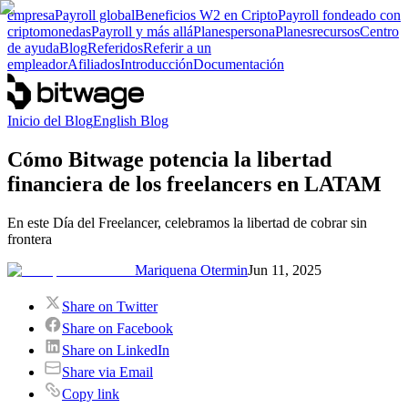
empresa
Payroll global
Beneficios W2 en Cripto
Payroll fondeado con
criptomonedas
Payroll y más allá
Planes
persona
Planes
recursos
Centro
de ayuda
Blog
Referidos
Referir a un
empleador
Afiliados
Introducción
Documentación
Inicio del Blog
English Blog
Cómo Bitwage potencia la libertad
financiera de los freelancers en LATAM
En este Día del Freelancer, celebramos la libertad de cobrar sin
frontera
Mariquena Otermin
Jun 11, 2025
Share on Twitter
Share on Facebook
Share on LinkedIn
Share via Email
Copy link