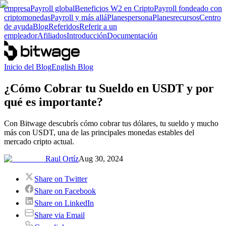
empresa
Payroll global
Beneficios W2 en Cripto
Payroll fondeado con
criptomonedas
Payroll y más allá
Planes
persona
Planes
recursos
Centro
de ayuda
Blog
Referidos
Referir a un
empleador
Afiliados
Introducción
Documentación
Inicio del Blog
English Blog
¿Cómo Cobrar tu Sueldo en USDT y por
qué es importante?
Con Bitwage descubrís cómo cobrar tus dólares, tu sueldo y mucho
más con USDT, una de las principales monedas estables del
mercado cripto actual.
Raul Ortíz
Aug 30, 2024
Share on Twitter
Share on Facebook
Share on LinkedIn
Share via Email