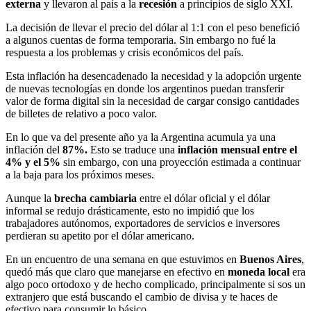
externa
y llevaron al país a la
recesión
a principios de siglo XXI.
La decisión de llevar el precio del dólar al 1:1 con el peso benefició
a algunos cuentas de forma temporaria. Sin embargo no fué la
respuesta a los problemas y crisis económicos del país.
Esta inflación ha desencadenado la necesidad y la adopción urgente
de nuevas tecnologías en donde los argentinos puedan transferir
valor de forma digital sin la necesidad de cargar consigo cantidades
de billetes de relativo a poco valor.
En lo que va del presente año ya la Argentina acumula ya una
inflación del
87%.
Esto se traduce una
inflación mensual entre el
4% y el 5%
sin embargo, con una proyección estimada a continuar
a la baja para los próximos meses.
Aunque la
brecha cambiaria
entre el dólar oficial y el dólar
informal se redujo drásticamente, esto no impidió que los
trabajadores autónomos, exportadores de servicios e inversores
perdieran su apetito por el dólar americano.
En un encuentro de una semana en que estuvimos en
Buenos Aires
,
quedó más que claro que manejarse en efectivo en
moneda local
era
algo poco ortodoxo y de hecho complicado, principalmente si sos un
extranjero que está buscando el cambio de divisa y te haces de
efectivo para consumir lo básico.