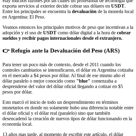
Hay muchos razones por las cuales un profesional de tecnología que
exporta servicios al exterior decide cobrar sus dólares en
USDT
.
Entre los principales se encuentra la
devaluación
de la moneda local
en Argentina: El Peso.
Veamos entonces los principales motivos de peso que incentivan a la
adopción y el uso de
USDT
como dólar digital a la hora de
cobrar
sueldos y recibir pagos internacionales desde el extranjero.
👉 Refugio ante la Devaluación del Peso (ARS)
Para tener un poco más de contexto, desde el 2011 cuando los
controles cambiarios se intensificaron, el dólar en Argentina cotizaba
en el mercado a $4 pesos por dólar. Al final de ese mismo año el
dólar paralelo o mejor conocido como
"blue"
comenzaba a
desprenderse del valor del dólar oficial llegando a cotizar en $5
pesos por dólar.
Esto marcó el inicio de todo un desprendimiento en términos
monetarios en donde no solamente hubo una diferencia notable entre
el dólar oficial y el dólar real (paralelo) sino que también
desencadenó la creación de nuevos tipos de dólar funcionando en la
economía local.
13 años mas tarde, al momento de escribir este artículo, el dólar