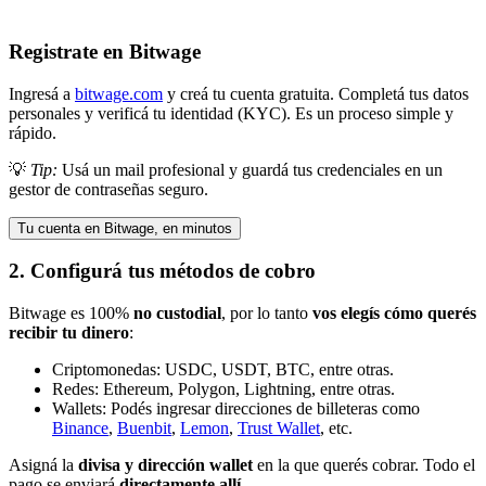
Registrate en Bitwage
Ingresá a
bitwage.com
y creá tu cuenta gratuita. Completá tus datos
personales y verificá tu identidad (KYC). Es un proceso simple y
rápido.
💡
Tip:
Usá un mail profesional y guardá tus credenciales en un
gestor de contraseñas seguro.
Tu cuenta en Bitwage, en minutos
2. Configurá tus métodos de cobro
Bitwage es 100%
no custodial
, por lo tanto
vos elegís cómo querés
recibir tu dinero
:
Criptomonedas: USDC, USDT, BTC, entre otras.
Redes: Ethereum, Polygon, Lightning, entre otras.
Wallets: Podés ingresar direcciones de billeteras como
Binance
,
Buenbit
,
Lemon
,
Trust Wallet
, etc.
Asigná la
divisa y dirección wallet
en la que querés cobrar. Todo el
pago se enviará
directamente allí
.