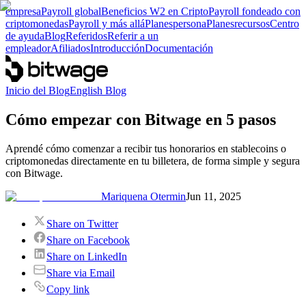
empresa
Payroll global
Beneficios W2 en Cripto
Payroll fondeado con
criptomonedas
Payroll y más allá
Planes
persona
Planes
recursos
Centro
de ayuda
Blog
Referidos
Referir a un
empleador
Afiliados
Introducción
Documentación
Inicio del Blog
English Blog
Cómo empezar con Bitwage en 5 pasos
Aprendé cómo comenzar a recibir tus honorarios en stablecoins o
criptomonedas directamente en tu billetera, de forma simple y segura
con Bitwage.
Mariquena Otermin
Jun 11, 2025
Share on Twitter
Share on Facebook
Share on LinkedIn
Share via Email
Copy link