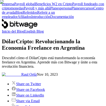
empresa
Payroll global
Beneficios W2 en Cripto
Payroll fondeado con
criptomonedas
Payroll y más allá
Planes
persona
Planes
recursos
Centro
de ayuda
Blog
Referidos
Referir a un
empleador
Afiliados
Introducción
Documentación
Inicio del Blog
English Blog
DólarCripto: Revolucionando la
Economía Freelance en Argentina
Descubrí cómo el DólarCripto está transformando la economía
freelance en Argentina. Aprende más con Bitwage y únite a esta
revolución financiera.
Raul Ortíz
Nov 10, 2023
Share on Twitter
Share on Facebook
Share on LinkedIn
Share via Email