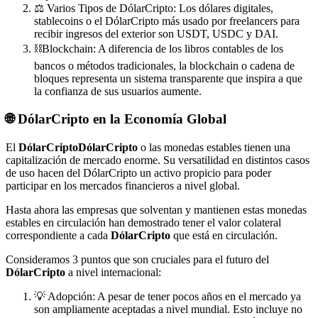
⚖️ Varios Tipos de DólarCripto: Los dólares digitales,
stablecoins o el DólarCripto más usado por freelancers para
recibir ingresos del exterior son USDT, USDC y DAI.
⛓Blockchain: A diferencia de los libros contables de los
bancos o métodos tradicionales, la blockchain o cadena de
bloques representa un sistema transparente que inspira a que
la confianza de sus usuarios aumente.
🌐 DólarCripto en la Economía Global
El
DólarCripto
DólarCripto
o las monedas estables tienen una
capitalización de mercado enorme. Su versatilidad en distintos casos
de uso hacen del DólarCripto un activo propicio para poder
participar en los mercados financieros a nivel global.
Hasta ahora las empresas que solventan y mantienen estas monedas
estables en circulación han demostrado tener el valor colateral
correspondiente a cada
DólarCripto
que está en circulación.
Consideramos 3 puntos que son cruciales para el futuro del
DólarCripto
a nivel internacional:
💡 Adopción: A pesar de tener pocos años en el mercado ya
son ampliamente aceptadas a nivel mundial. Esto incluye no