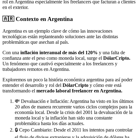
rol en Argentina especialmente los freelancers que facturan a clientes
en el exterior.
🇦🇷 Contexto en Argentina
Argentina es un ejemplo clave de cómo las innovaciones
tecnológicas están replanteando soluciones ante las distintas
problemáticas que asechan al país.
Con una
inflación interanual de más del 120%
y una falta de
confianza ante el peso como moneda local, surge el
DólarCripto.
Un fenómeno que cautivó especialmente a los freelancers y
trabajadores remotos en Argentina.
Exploremos un poco la história económica argentina para así poder
entender el desarrollo y rol del
DólarCripto
y cómo este está
transformando el
mercado laboral freelancer en Argentina.
💸 Devaluación e Inflación: Argentina ha visto en los últimos
20 años de manera recurrente varios ciclos complejos para la
economía local. Desde la crisis del 2001 la devaluación de la
moneda local y la inflación han sido una constante
problemática hasta los días actuales.
🔒 Cepo Cambiario: Desde el 2011 los intentos para controlar
el flujo de divisas extranjeras y la adquisición de dólares ha