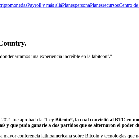
criptomonedas
Payroll y más allá
Planes
persona
Planes
recursos
Centro de
 Country.
dondenarramos una experiencia increíble en la labitconf."
l 2021 fue aprobada la “
Ley
Bitcoin
”, la cual convirtió al
BTC
en mon
país y que pudo ganarle a dos partidos que se alternaron el poder d
a mayor conferencia latinoamericana sobre Bitcoin y tecnologías que nac