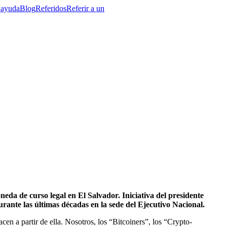
 ayuda
Blog
Referidos
Referir a un
eda de curso legal en
El Salvador
. Iniciativa del presidente
urante las últimas décadas en la sede del Ejecutivo Nacional.
en a partir de ella. Nosotros, los “Bitcoiners”, los “Crypto-