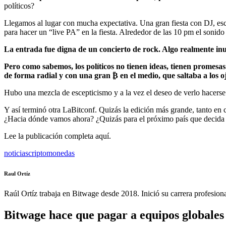
políticos?
Llegamos al lugar con mucha expectativa. Una gran fiesta con DJ, esce
para hacer un “live PA” en la fiesta. Alrededor de las 10 pm el sonid
La entrada fue digna de un concierto de rock. Algo realmente inus
Pero como sabemos, los políticos no tienen ideas, tienen promesa
de forma radial y con una gran ₿ en el medio, que saltaba a los oj
Hubo una mezcla de escepticismo y a la vez el deseo de verlo hacerse r
Y así terminó otra LaBitconf. Quizás la edición más grande, tanto en
¿Hacia dónde vamos ahora? ¿Quizás para el próximo país que decida se
Lee la publicación completa aquí.
noticias
criptomonedas
Raul Ortíz
Raúl Ortíz trabaja en Bitwage desde 2018. Inició su carrera profesio
Bitwage hace que pagar a equipos globales s