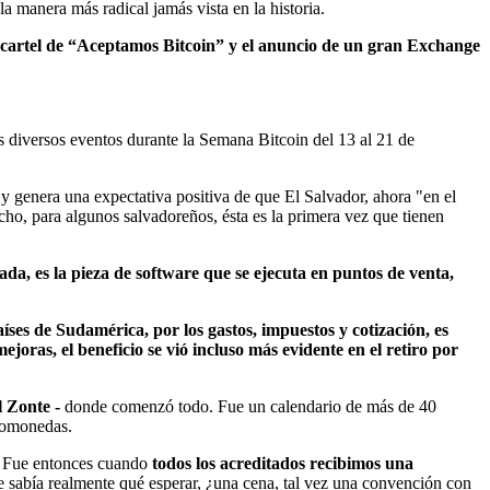
la manera más radical jamás vista en la historia.
o cartel de “Aceptamos Bitcoin” y el anuncio de un gran Exchange
s diversos eventos durante la Semana Bitcoin del 13 al 21 de
 y genera una expectativa positiva de que El Salvador, ahora "en el
cho, para algunos salvadoreños, ésta es la primera vez que tienen
da, es la pieza de software que se ejecuta en puntos de venta,
ses de Sudamérica, por los gastos, impuestos y cotización, es
ejoras, el beneficio se vió incluso más evidente en el retiro por
l Zonte -
donde comenzó todo. Fue un calendario de más de 40
ptomonedas.
o. Fue entonces cuando
todos los acreditados recibimos una
 sabía realmente qué esperar, ¿una cena, tal vez una convención con