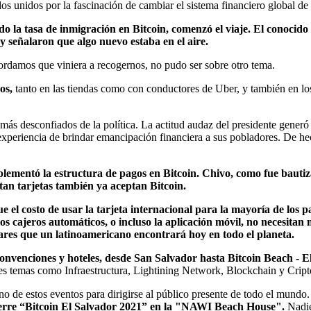
os unidos por la fascinación de cambiar el sistema financiero global de 
o la tasa de inmigración en Bitcoin, comenzó el viaje. El conocid
da y señalaron que algo nuevo estaba en el aire.
ordamos que viniera a recogernos, no pudo ser sobre otro tema.
os,
tanto en las tiendas como con conductores de Uber, y también en lo
 más desconfiados de la política. La actitud audaz del presidente generó
experiencia de brindar emancipación financiera a sus pobladores. De he
lementó la estructura de pagos en Bitcoin. Chivo, como fue bautiza
tan tarjetas también ya aceptan Bitcoin.
 costo de usar la tarjeta internacional para la mayoría de los paí
os cajeros automáticos, o incluso la aplicación móvil, no necesitan m
ares que un latinoamericano encontrará hoy en todo el planeta.
convenciones y hoteles, desde San Salvador hasta Bitcoin Beach - E
entes temas como Infraestructura, Lightining Network, Blockchain y Cri
no de estos eventos para dirigirse al público presente de todo el mund
 cierre “Bitcoin El Salvador 2021” en la "NAWI Beach House".
Nadie