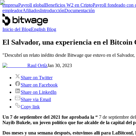
empresa
Payroll global
Beneficios W2 en Cripto
Payroll fondeado con 
empleador
Afiliados
Introducción
Documentación
Inicio del Blog
English Blog
El Salvador, una experiencia en el Bitcoin
"Descubrí un relato inédito desde Bitwage que estuvo en el Salvador, 
Raul Ortíz
Jan 30, 2023
Share on Twitter
Share on Facebook
Share on LinkedIn
Share via Email
Copy link
Un 7 de septiembre del 2021 fue aprobada la “
7 de septiembre de
Nayib Bukele, un joven político que fue alcalde de la capital del 
Dos meses y una semana después, estuvimos allí para LaBitconf,
l