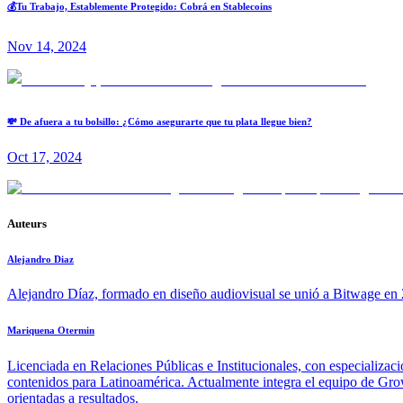
💰Tu Trabajo, Establemente Protegido: Cobrá en Stablecoins
Nov 14, 2024
💸 De afuera a tu bolsillo: ¿Cómo asegurarte que tu plata llegue bien?
Oct 17, 2024
Auteurs
Alejandro Diaz
Alejandro Díaz, formado en diseño audiovisual se unió a Bitwage en 2
Mariquena Otermin
Licenciada en Relaciones Públicas e Institucionales, con especializac
contenidos para Latinoamérica. Actualmente integra el equipo de Growt
orientadas a resultados.