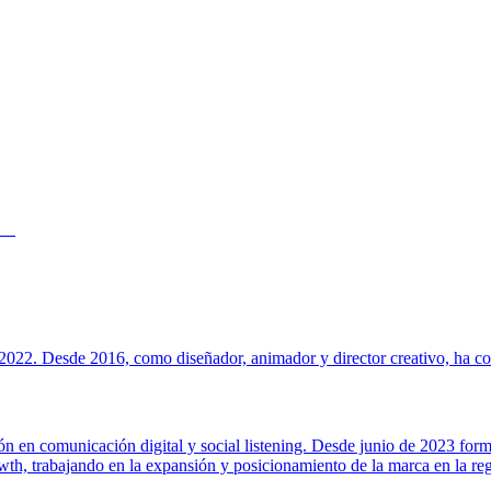
022. Desde 2016, como diseñador, animador y director creativo, ha cola
ión en comunicación digital y social listening. Desde junio de 2023 for
h, trabajando en la expansión y posicionamiento de la marca en la regi