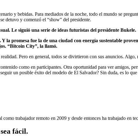
nario y bebidas. Para mediados de la noche, todo el mundo se preguntaba
o se detuvo y comenzó el “show” del presidente.
ual. Le siguió una serie de ideas futuristas del presidente Bukele.
s. Y la promesa fue la de una ciudad con energía sustentable prove
os. “Bitcoin City”, la llamó.
ealidad. Pero en general, todos se divirtieron con sus anuncios. Algo, 
 contenido como en participantes. Otra oportunidad para ver amigos, per
guir un posible éxito del modelo de El Salvador? Sin duda, es lo que a
nal como trabajador remoto en 2009 y desde entonces ha trabajado en tec
ea fácil.