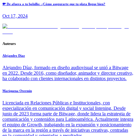
💸 De afuera a tu bolsillo: ¿Cómo asegurarte que tu plata llegue bien?
Oct 17, 2024
Auteurs
Alejandro Diaz
Alejandro Díaz, formado en diseño audiovisual se unió a Bitwage
en 2022. Desde 2016, como diseñador, animador y director creativo,
ha colaborado con clientes internacionales en distintos proyectos.
Mariquena Otermin
Licenciada en Relaciones Públicas e Institucionales, con
especialización en comunicación digital y social listening. Desde
junio de 2023 forma parte de Bitwage, donde lidera la estrategia de
comunicación y contenidos para Latinoamérica. Actualmente integra
el equipo de Growth, trabajando en la expansión y posicionamiento
de la marca en la región a través de iniciativas creativas, centradas
en la comunidad y orientadas a resultados.