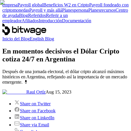
empresa
Payroll global
Beneficios W2 en Cripto
Payroll fondeado con
criptomonedas
Payroll y más allá
Planes
persona
Planes
recursos
Centro
de ayuda
Blog
Referidos
Referir a un
empleador
Afiliados
Introducción
Documentación
Inicio del Blog
English Blog
En momentos decisivos el Dólar Cripto
cotiza 24/7 en Argentina
Después de una jornada electoral, el dólar cripto alcanzó máximos
históricos en Argentina, reflejando así la importancia de un mercado
emergente. 💊
Raul Ortíz
Aug 15, 2023
Share on Twitter
Share on Facebook
Share on LinkedIn
Share via Email