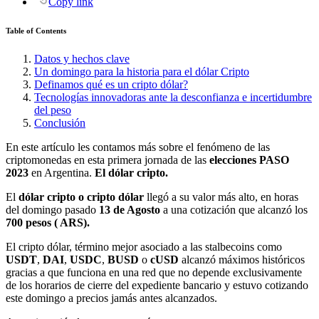
Copy link
Table of Contents
Datos y hechos clave
Un domingo para la historia para el dólar Cripto
Definamos qué es un cripto dólar?
Tecnologías innovadoras ante la desconfianza e incertidumbre
del peso
Conclusión
En este artículo les contamos más sobre el fenómeno de las
criptomonedas en esta primera jornada de las
elecciones PASO
2023
en Argentina.
El dólar cripto.
El
dólar cripto o cripto dólar
llegó a su valor más alto, en horas
del domingo pasado
13 de Agosto
a una cotización que alcanzó los
700 pesos ( ARS).
El cripto dólar, término mejor asociado a las stalbecoins como
USDT
,
DAI
,
USDC
,
BUSD
o
cUSD
alcanzó máximos históricos
gracias a que funciona en una red que no depende exclusivamente
de los horarios de cierre del expediente bancario y estuvo cotizando
este domingo a precios jamás antes alcanzados.