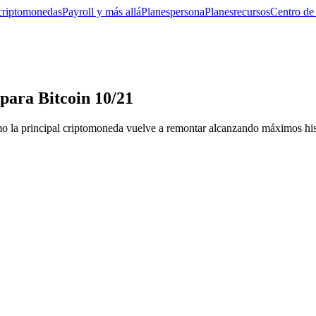
criptomonedas
Payroll y más allá
Planes
persona
Planes
recursos
Centro de
para Bitcoin 10/21
o la principal criptomoneda vuelve a remontar alcanzando máximos his