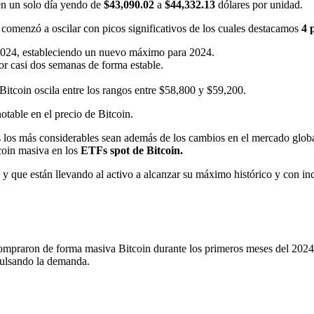
 en un solo día yendo de
$43,090.02
a
$44,332.13
dólares por unidad.
 comenzó a oscilar con picos significativos de los cuales destacamos
4 
 2024, estableciendo un nuevo máximo para 2024.
or casi dos semanas de forma estable.
 Bitcoin oscila entre los rangos entre $58,800 y $59,200.
table en el precio de Bitcoin.
ás los más considerables sean además de los cambios en el mercado global
tcoin masiva en los
ETFs spot de Bitcoin.
que están llevando al activo a alcanzar su máximo histórico y con in
ompraron de forma masiva Bitcoin durante los primeros meses del 2024
pulsando la demanda.