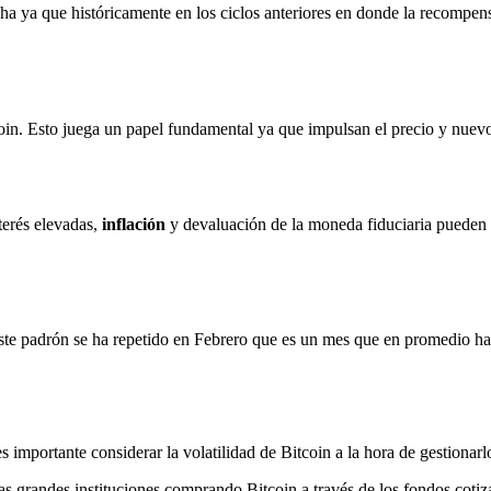
a ya que históricamente en los ciclos anteriores en donde la recompensa
coin. Esto juega un papel fundamental ya que impulsan el precio y nuevo
terés elevadas,
inflación
y devaluación de la moneda fiduciaria pueden 
ste padrón se ha repetido en Febrero que es un mes que en promedio ha s
importante considerar la volatilidad de Bitcoin a la hora de gestionarl
as grandes instituciones comprando Bitcoin a través de los fondos cot