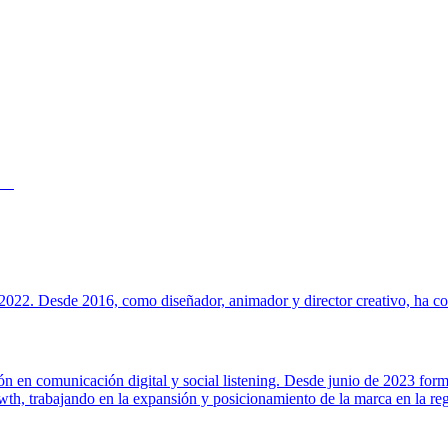
022. Desde 2016, como diseñador, animador y director creativo, ha cola
ión en comunicación digital y social listening. Desde junio de 2023 for
h, trabajando en la expansión y posicionamiento de la marca en la regi