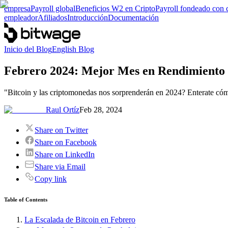
empresa
Payroll global
Beneficios W2 en Cripto
Payroll fondeado con 
empleador
Afiliados
Introducción
Documentación
Inicio del Blog
English Blog
Febrero 2024: Mejor Mes en Rendimiento 
"Bitcoin y las criptomonedas nos sorprenderán en 2024? Enterate cóm
Raul Ortíz
Feb 28, 2024
Share on Twitter
Share on Facebook
Share on LinkedIn
Share via Email
Copy link
Table of Contents
La Escalada de Bitcoin en Febrero