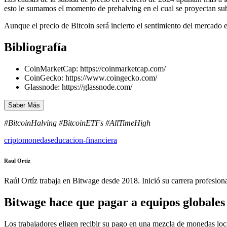
esto le sumamos el momento de prehalving en el cual se proyectan su
Aunque el precio de Bitcoin será incierto el sentimiento del mercado 
Bibliografía
CoinMarketCap: https://coinmarketcap.com/
CoinGecko: https://www.coingecko.com/
Glassnode: https://glassnode.com/
Saber Más
#BitcoinHalving #BitcoinETFs #AllTimeHigh
criptomonedas
educacion-financiera
Raul Ortíz
Raúl Ortíz trabaja en Bitwage desde 2018. Inició su carrera profesio
Bitwage hace que pagar a equipos globales s
Los trabajadores eligen recibir su pago en una mezcla de monedas lo