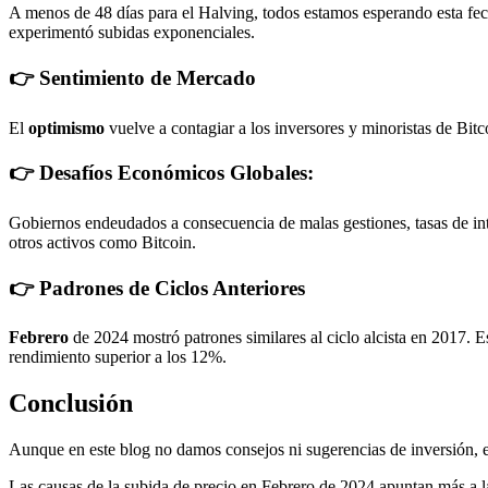
A menos de 48 días para el Halving, todos estamos esperando esta fech
experimentó subidas exponenciales.
👉 Sentimiento de Mercado
El
optimismo
vuelve a contagiar a los inversores y minoristas de Bit
👉 Desafíos Económicos Globales:
Gobiernos endeudados a consecuencia de malas gestiones, tasas de in
otros activos como Bitcoin.
👉 Padrones de Ciclos Anteriores
Febrero
de 2024 mostró patrones similares al ciclo alcista en 2017. E
rendimiento superior a los 12%.
Conclusión
Aunque en este blog no damos consejos ni sugerencias de inversión, es 
Las causas de la subida de precio en Febrero de 2024 apuntan más a l