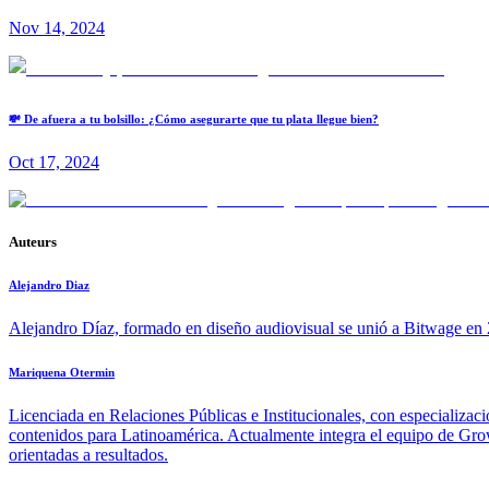
Nov 14, 2024
💸 De afuera a tu bolsillo: ¿Cómo asegurarte que tu plata llegue bien?
Oct 17, 2024
Auteurs
Alejandro Diaz
Alejandro Díaz, formado en diseño audiovisual se unió a Bitwage en 2
Mariquena Otermin
Licenciada en Relaciones Públicas e Institucionales, con especializac
contenidos para Latinoamérica. Actualmente integra el equipo de Growt
orientadas a resultados.